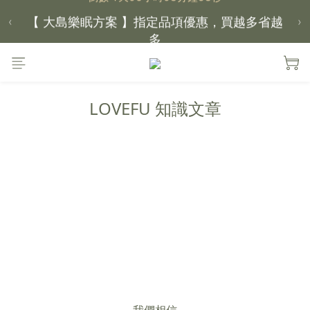
【 大島樂眠方案 】指定品項優惠，買越多省越
‹
›
多
【新家入厝禮】新家起點，送上祝福
LOVEFU 知識文章
【 涼感家族 】天氣越熱，優惠越多
父親節｜靠山計劃，最高折 $2,500
倒數 1天06小時08分鐘53秒
我們相信