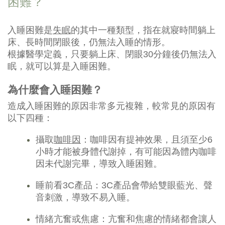
困難？
入睡困難是
失眠
的其中一種類型，指在就寢時間躺上
床、長時間閉眼後，仍無法入睡的情形。
根據醫學定義，只要躺上床、閉眼30分鐘後仍無法入
眠，就可以算是入睡困難。
為什麼會入睡困難？
造成入睡困難的原因非常多元複雜，較常見的原因有
以下四種：
攝取
咖啡因
：咖啡因有提神效果，且須至少6
小時才能被身體代謝掉，有可能因為體內咖啡
因未代謝完畢，導致入睡困難。
睡前看3C產品：3C產品會帶給雙眼藍光、聲
音刺激，導致不易入睡。
情緒亢奮或焦慮：亢奮和焦慮的情緒都會讓人