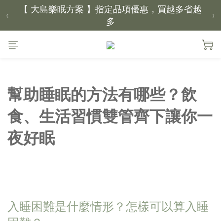
【 大島樂眠方案 】指定品項優惠，買越多省越
‹
›
多
【新家入厝禮】新家起點，送上祝福
【 涼感家族 】天氣越熱，優惠越多
幫助睡眠的方法有哪些？飲
父親節｜靠山計劃，最高折 $2,500
食、生活習慣雙管齊下讓你一
倒數 2天18小時02分鐘29秒
夜好眠
入睡困難是什麼情形？怎樣可以算入睡