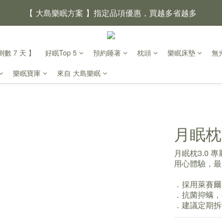
【 大島樂眠方案 】指定品項優惠，買越多省越多
【新家入厝禮】新家起點，送上祝福
數 7 天 】
好眠Top 5
預約睡著
枕頭
樂眠床墊
無
【 涼感家族 】天氣越熱，優惠越多
樂眠寶庫
來自 大島樂眠
父親節｜靠山計劃，最高折 $2,500
倒數 2天08小時25分鐘48
月眠枕
月眠枕3.0 
用心體驗，最
．採用萊賽爾
．抗菌抑螨，
．建議定期拆