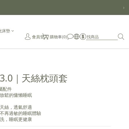
›
光床墊
會員登入
購物車(0)
秒
3.0｜天絲枕頭套
專屬配件
放鬆的慵懶睡眠
天絲，透氣舒適
不再過敏的睡眠體驗
洗，睡眠更健康