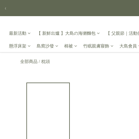
‹
最新活動
【 新鮮出爐 】大島の海獺麵包
【 父親節｜活動倒
懸浮床架
島窩沙發
棉被
竹眠親膚寢飾
大島會員
全部商品
枕頭
/