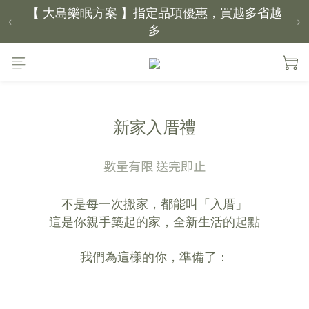
【 大島樂眠方案 】指定品項優惠，買越多省越
‹
›
多
【新家入厝禮】新家起點，送上祝福
【 涼感家族 】天氣越熱，優惠越多
新家入厝禮
父親節｜靠山計劃，最高折 $2,500
倒數 3天02小時34分鐘53秒
數量有限 送完即止
不是每一次搬家，都能叫「入厝」
這是你親手築起的家，全新生活的起點
我們為這樣的你，準備了：