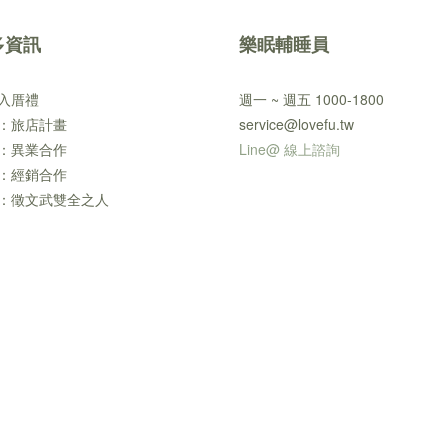
多資訊
樂眠輔睡員
入厝禮
週一 ~ 週五 1000-1800
：旅店計畫
service@lovefu.tw
：異業合作
Line@ 線上諮詢
：經銷合作
：徵文武雙全之人