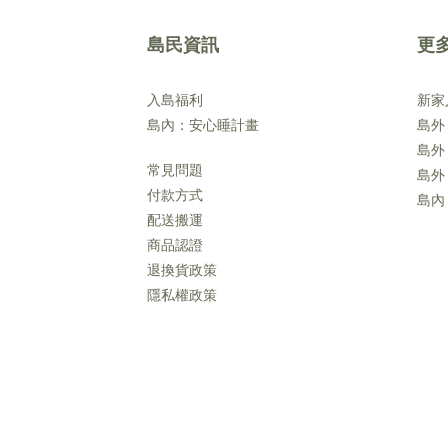
島民資訊
更
入島福利
新家
島內：安心睡計畫
島外
島外
常見問題
島外
付款方式
島內
配送搬運
商品認證
退換貨政策
隱私權政策