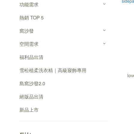
功能需求
熱銷 TOP 5
窩沙發
空間需求
福利品出清
雪松植柔洗衣精｜高級寢飾專用
lov
島窩沙發2.0
絕版品出清
新品上市