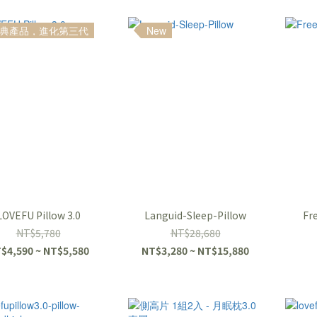
典產品，進化第三代
New
LOVEFU Pillow 3.0
Languid-Sleep-Pillow
Fr
NT$5,780
NT$28,680
$4,590 ~ NT$5,580
NT$3,280 ~ NT$15,880