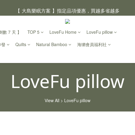
【 大島樂眠方案 】指定品項優惠，買越多省越多
【新家入厝禮】新家起點，送上祝福
數 7 天 】
TOP 5
LoveFu Home
LoveFu pillow
【 涼感家族 】天氣越熱，優惠越多
沙發
Quilts
Natural Bamboo
海獺會員福利社
父親節｜靠山計劃，最高折 $2,500
倒數 2天07小時11分鐘01
LoveFu pillow
View All
>
LoveFu pillow