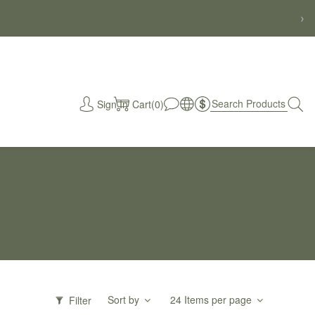
›
Sign In
Cart(0)
秒
Sort by
24 Items per page
Filter