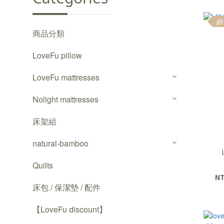
經
商品分類
LoveFu pillow
LoveFu mattresses
Nolight mattresses
床架組
natural-bamboo
Quilts
NT
床包 / 保潔墊 / 配件
【LoveFu discount】