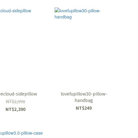
eecloud-sidepillow
lovefupillow30-pillow-
handbag
NT$2,990
NT$249
NT$2,390