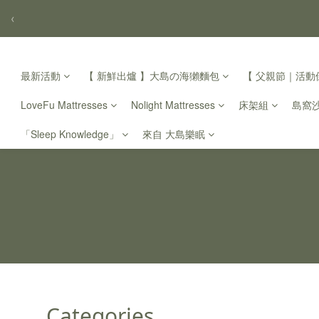
‹
最新活動
【 新鮮出爐 】大島の海獺麵包
【 父親節｜活動倒
LoveFu Mattresses
Nolight Mattresses
床架組
島窩
「Sleep Knowledge」
來自 大島樂眠
Categories