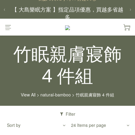
【 大島樂眠方案 】指定品項優惠，買越多省越
‹
›
多
【新家入厝禮】新家起點，送上祝福
竹眠親膚寢飾
【 涼感家族 】天氣越熱，優惠越多
父親節｜靠山計劃，最高折 $2,500
4 件組
倒數 3天02小時17分鐘49秒
View All
>
natural-bamboo
>
竹眠親膚寢飾 4 件組
Filter
Sort by
24 Items per page