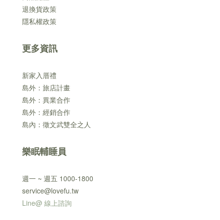
退換貨政策
隱私權政策
更多資訊
新家入厝禮
島外：旅店計畫
島外：異業合作
島外：經銷合作
島內：徵文武雙全之人
樂眠輔睡員
週一 ~ 週五 1000-1800
service@lovefu.tw
Line@ 線上諮詢