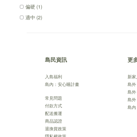
偏硬 (1)
適中 (2)
島民資訊
更
入島福利
新家
島內：安心睡計畫
島外
島外
常見問題
島外
付款方式
島內
配送搬運
商品認證
退換貨政策
隱私權政策