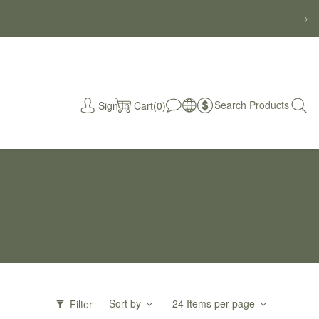
›
Sign In
Cart(0)
秒
Sort by
24 Items per page
Filter