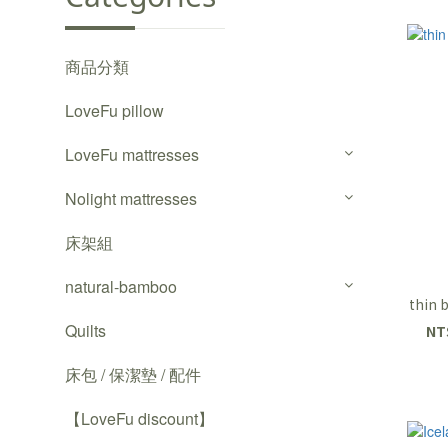
商品分類
LoveFu pillow
LoveFu mattresses
Nolight mattresses
床架組
natural-bamboo
thin 
Quilts
NT
床包 / 保潔墊 / 配件
【LoveFu discount】