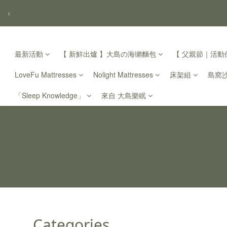
‹
最新活動
【 新鮮出爐 】大島の海獺麵包
【 父親節｜活動倒
LoveFu Mattresses
Nolight Mattresses
床架組
島窩
「Sleep Knowledge」
來自 大島樂眠
Categories