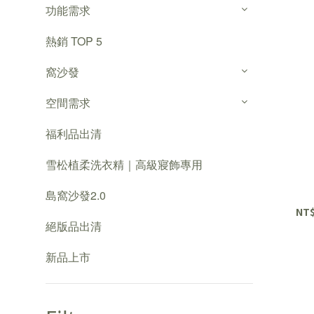
功能需求
熱銷 TOP 5
窩沙發
空間需求
福利品出清
雪松植柔洗衣精｜高級寢飾專用
島窩沙發2.0
NT$
絕版品出清
新品上市