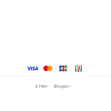
$
TWD
English