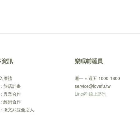
多資訊
樂眠輔睡員
入厝禮
週一 ~ 週五 1000-1800
：旅店計畫
service@lovefu.tw
：異業合作
Line@ 線上諮詢
：經銷合作
：徵文武雙全之人