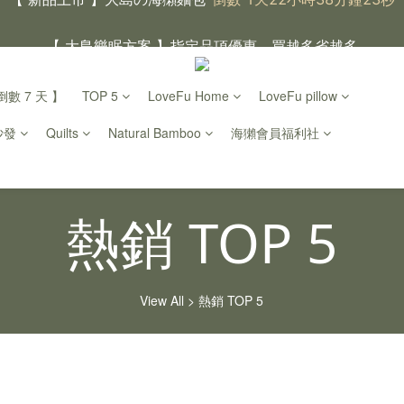
【 大島樂眠方案 】指定品項優惠，買越多省越多
【新家入厝禮】新家起點，送上祝福
數 7 天 】
TOP 5
LoveFu Home
LoveFu pillow
【 涼感家族 】天氣越熱，優惠越多
沙發
Quilts
Natural Bamboo
海獺會員福利社
父親節｜靠山計劃，最高折 $2,500
倒數 1天22小時38分鐘23
熱銷 TOP 5
View All
>
熱銷 TOP 5