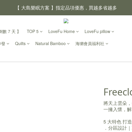
【 大島樂眠方案 】指定品項優惠，買越多省越多
【新家入厝禮】新家起點，送上祝福
數 7 天 】
TOP 5
LoveFu Home
LoveFu pillow
【 涼感家族 】天氣越熱，優惠越多
沙發
Quilts
Natural Bamboo
海獺會員福利社
父親節｜靠山計劃，最高折 $2,500
倒數 2天23小時01分鐘33
Freecl
將天上雲朵，
一擁入懷，解
5 大特色 打
．分區設計｜