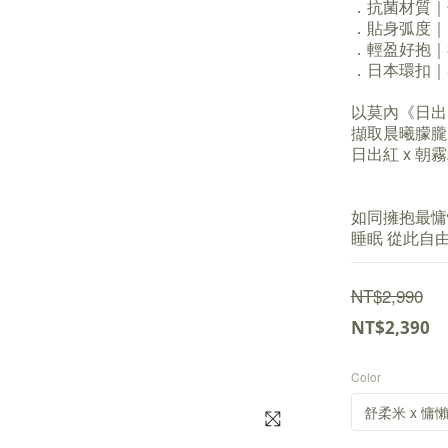
．抗菌材質｜
．貼身弧度｜
．輕盈好抱｜
．日本環扣｜
以莫內《日出
擷取晨曦朦朧
日出紅 x 朝
如同擁抱最慵
睡眠 從此自
NT$2,990
NT$2,390
Color