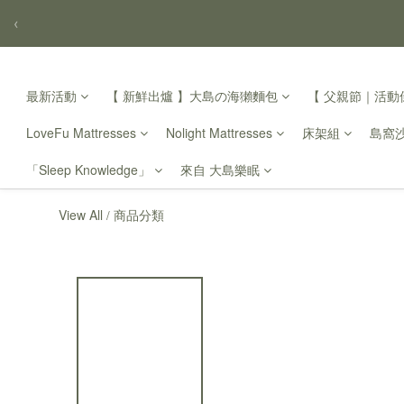
‹
最新活動
【 新鮮出爐 】大島の海獺麵包
【 父親節｜活動倒
LoveFu Mattresses
Nolight Mattresses
床架組
島窩
「Sleep Knowledge」
來自 大島樂眠
View All
商品分類
/