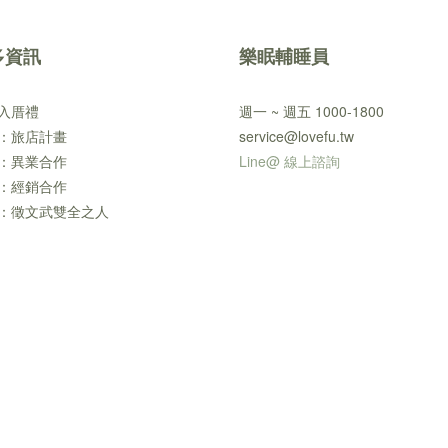
多資訊
樂眠輔睡員
入厝禮
週一 ~ 週五 1000-1800
：旅店計畫
service@lovefu.tw
：異業合作
Line@ 線上諮詢
：經銷合作
：徵文武雙全之人