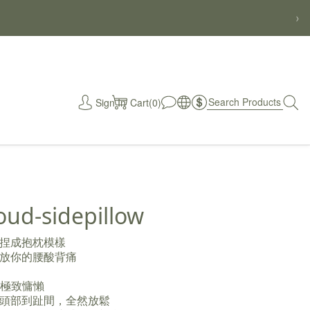
›
Sign In
Cart(0)
秒
oud-sidepillow
捏成抱枕模樣
放你的腰酸背痛
造極致慵懶
頭部到趾間，全然放鬆