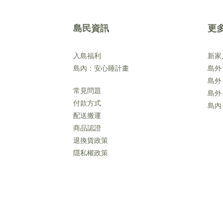
島民資訊
更
入島福利
新家
島內：安心睡計畫
島外
島外
常見問題
島外
付款方式
島內
配送搬運
商品認證
退換貨政策
隱私權政策