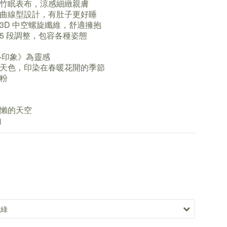
竹眠表布，涼感細緻親膚
曲線型設計，有肚子更好睡
3D 中空螺旋纖維，舒適擁抱
5 段調整，包容各種姿態
‧印象》為靈感
天色，印染在春暖花開的季節
霧粉
懶的天空
由