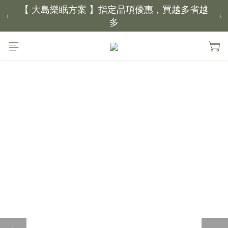
【 大島樂眠方案 】指定品項優惠，買越多省越
‹
›
多
【新家入厝禮】新家起點，送上祝福
【 涼感家族 】天氣越熱，優惠越多
父親節｜靠山計劃，最高折 $2,500
倒數 2天17小時49分鐘06秒