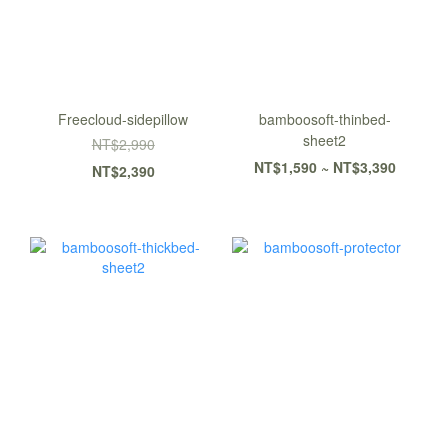
Freecloud-sidepillow
bamboosoft-thinbed-
sheet2
NT$2,990
NT$1,590 ~ NT$3,390
NT$2,390