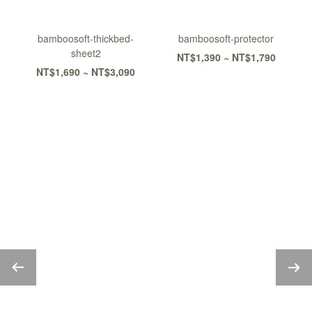
bamboosoft-thickbed-
bamboosoft-protector
sheet2
NT$1,390 ~ NT$1,790
NT$1,690 ~ NT$3,090
大島樂眠中 最真實的故事