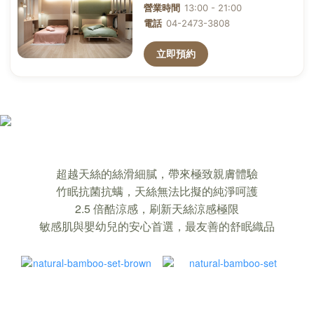
確保你裸睡，也能睡著的「竹眠親膚寢
超越天絲的絲滑細膩，帶來極致親膚體驗
飾」｜超越天絲的舒適
竹眠抗菌抗螨，天絲無法比擬的純淨呵護
2.5 倍酷涼感，刷新天絲涼感極限
敏感肌與嬰幼兒的安心首選，最友善的舒眠織品