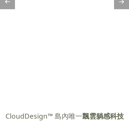
CloudDesign™ 島內唯一
飄雲躺感科技