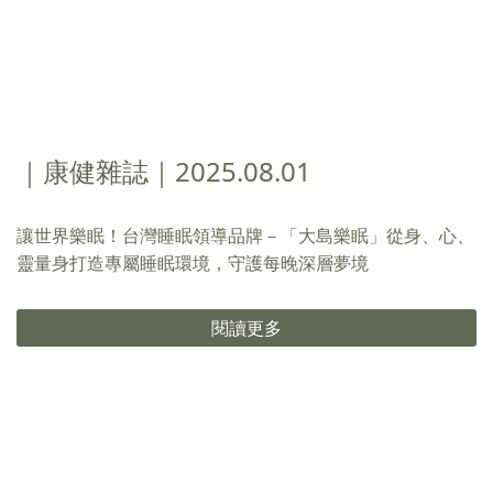
｜康健雜誌｜2025.08.01
讓世界樂眠！台灣睡眠領導品牌－「大島樂眠」從身、心、
靈量身打造專屬睡眠環境，守護每晚深層夢境
閱讀更多