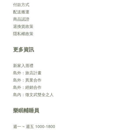
付款方式
配送搬運
商品認證
退換貨政策
隱私權政策
更多資訊
新家入厝禮
島外：旅店計畫
島外：異業合作
島外：經銷合作
島內：徵文武雙全之人
樂眠輔睡員
週一 ~ 週五 1000-1800