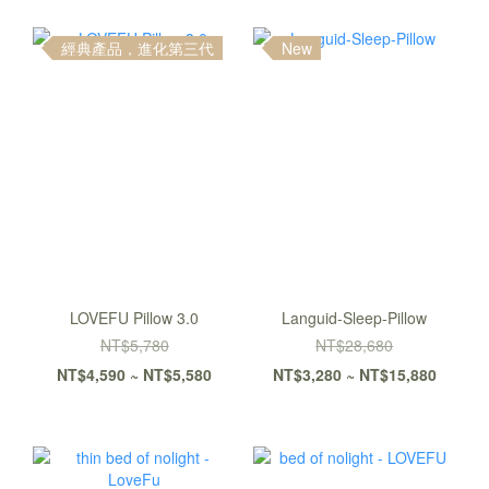
經典產品，進化第三代
New
LOVEFU Pillow 3.0
Languid-Sleep-Pillow
NT$5,780
NT$28,680
NT$4,590 ~ NT$5,580
NT$3,280 ~ NT$15,880