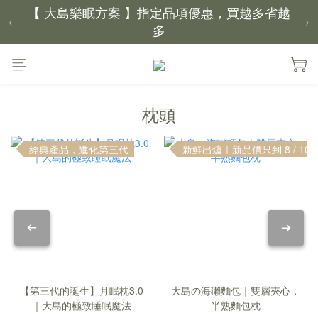
【 大島樂眠方案 】指定品項優惠，買越多省越
‹
›
多
【新家入厝禮】新家起點，送上祝福
【 涼感家族 】天氣越熱，優惠越多
枕頭
父親節｜靠山計劃，最高折 $2,500
經典產品，進化第三代
新鮮出爐｜新品價只到 8 / 10
倒數 3天01小時52分鐘10秒
【第三代的誕生】月眠枕3.0
大島の海獺麵包｜雙層夾心．
｜大島的極致睡眠魔法
半熟麵包枕