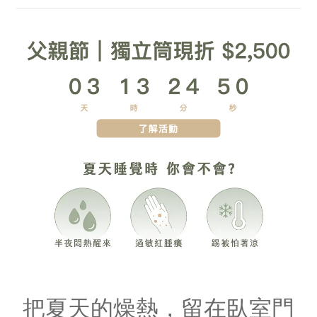
把夏天的燥熱，留在臥室門