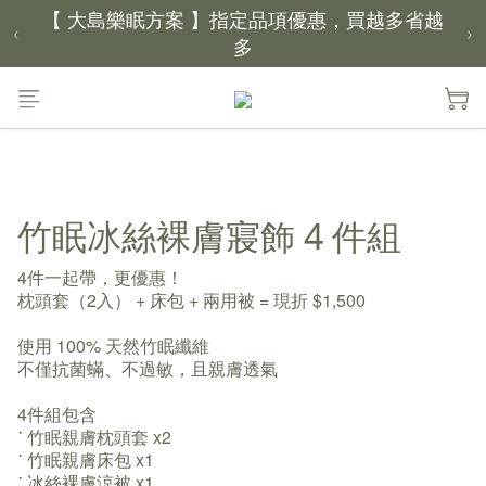
【新家入厝禮】新家起點，送上祝福
‹
›
【 涼感家族 】天氣越熱，優惠越多
父親節｜靠山計劃，最高折 $2,500
倒數 3天13小時23分鐘47秒
竹眠冰絲裸膚寢飾 4 件組
4件一起帶，更優惠！
枕頭套（2入） + 床包 + 兩用被 = 現折 $1,500
使用 100% 天然竹眠纖維
不僅抗菌蟎、不過敏，且親膚透氣
4件組包含
˙ 竹眠親膚枕頭套 x2
˙ 竹眠親膚床包 x1
˙ 冰絲裸膚涼被 x1