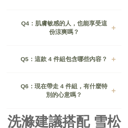
全年無休的親膚好夥伴，
請放心把它交給洗衣機吧！這款涼被支援溫
幫你擋掉冷氣直吹的寒意，留下最剛好的清
和機洗搭配低溫烘乾。
Q4：肌膚敏感的人，也能享受這
爽。
內層的中空纖維結構很穩定，洗後依然能維
份涼爽嗎？
持蓬鬆的雲朵感，不易結塊。
當然可以。我們在織造時就考慮到了島民的
健康，
Q5：這款 4 件組包含哪些內容？
具備抗菌防蟎與低靜電特性，能減少髒汙黏
我們準備了一整套的沁涼方案，讓你的臥室
附與過敏原，
充滿大島意象：
不論是小朋友還是皮膚細緻的島民，都能安
Q6：現在帶走 4 件組，有什麼特
包含「冰絲裸膚涼被 x1」、「竹眠親膚枕
別的心意嗎？
心裸睡。
頭套 x2」以及「竹眠親膚床包 x1」。
大島想讓這份溫柔更簡單地傳遞給你。
讓你從頭到腳，都被冷泉般的溫潤感緊緊包
洗滌建議搭配 雪松
現在選擇 4 件組限定組合，我們準備了
圍。