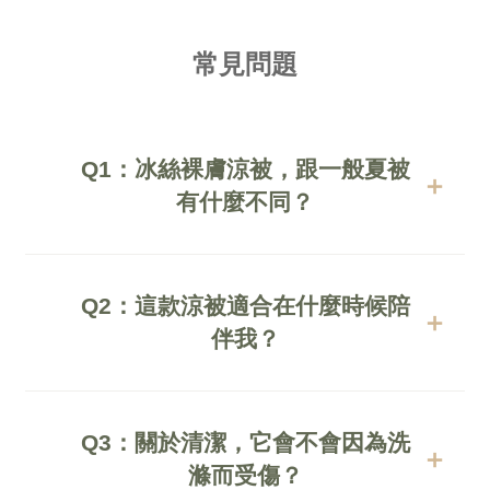
常見問題
Q1：冰絲裸膚涼被，跟一般夏被
有什麼不同？
大島發現，一般的夏被通常只有輕薄，但冰
絲更多了一種「物理性放鬆」的魔力。
Q2：這款涼被適合在什麼時候陪
我們採用特製冰絲外層搭配中空纖維，觸碰
伴我？
瞬間就像滑進冷泉，
台灣的夏天總是特別長，這份沁涼最適合在
不只涼爽，更具備像雲朵般的包覆感，這是
4 月到 10 月間陪你入睡。
Q3：關於清潔，它會不會因為洗
普通聚酯纖維被做不到的溫柔。
如果你是習慣整晚開啟空調的島民，它更是
滌而受傷？