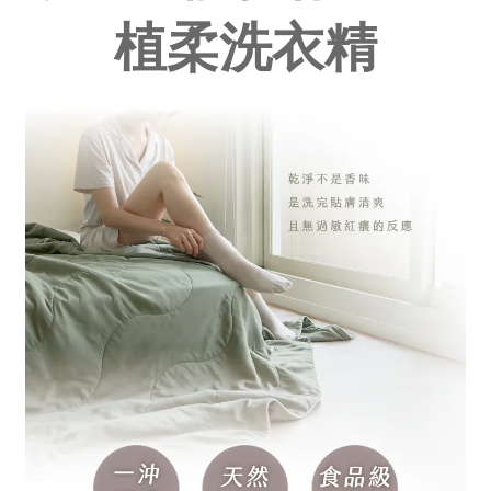
1,500 元的專屬心意折抵，
植柔洗衣精
讓這個夏天，成為你最有「裸膚感」的沁涼
好夢。