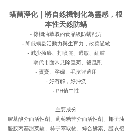
螨菌淨化｜將自然機制化為靈感，根
本性天然防螨
- 棕櫚油萃取的食品級防螨配方
- 降低螨蟲活動力與生育力，改善過敏
- 減少搔癢、打噴嚏、過敏、紅腫
- 取代市面常見除蟲菊、殺蟲劑
- 寶寶、孕婦、毛孩皆適用
- 好溶解，好沖洗
- PH值中性
主要成分
胺基酸介面活性劑、葡萄糖苷介面活性劑、椰子油
醯胺丙基甜菜鹼、柿子萃取物、綜合酵素、護衣複