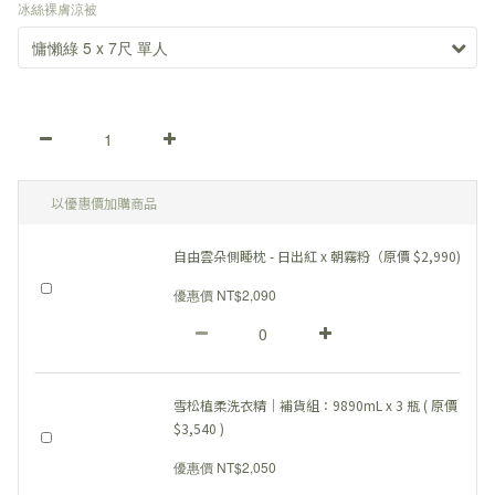
冰絲裸膚涼被
以優惠價加購商品
自由雲朵側睡枕 - 日出紅 x 朝霧粉（原價 $2,990)
優惠價 NT$2,090
雪松植柔洗衣精｜補貨組：9890mL x 3 瓶 ( 原價
$3,540 )
優惠價 NT$2,050