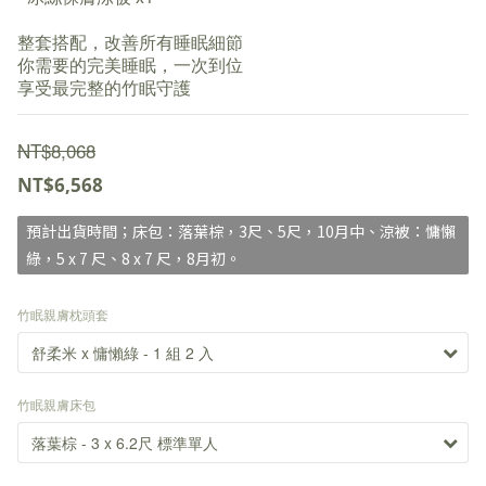
整套搭配，改善所有睡眠細節
你需要的完美睡眠，一次到位
享受最完整的竹眠守護
NT$8,068
NT$6,568
預計出貨時間；床包：落葉棕，3尺、5尺，10月中、涼被：慵懶
綠，5 x 7 尺、8 x 7 尺，8月初。
竹眠親膚枕頭套
竹眠親膚床包