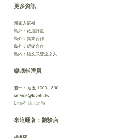
更多資訊
新家入厝禮
島外：旅店計畫
島外：異業合作
島外：經銷合作
島內：徵文武雙全之人
樂眠輔睡員
週一 ~ 週五 1000-1800
service@lovefu.tw
Line@ 線上諮詢
來這睡著：體驗店
板橋店