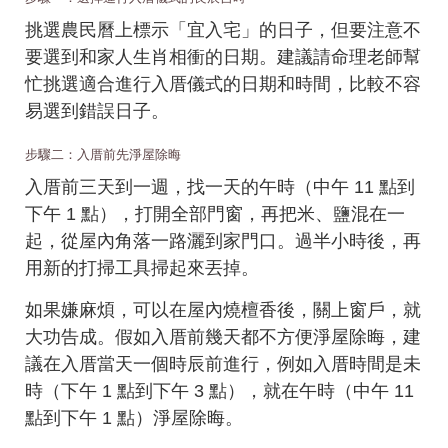
挑選農民曆上標示「宜入宅」的日子，但要注意不
要選到和家人生肖相衝的日期。建議請命理老師幫
忙挑選適合進行入厝儀式的日期和時間，比較不容
易選到錯誤日子。
步驟二：入厝前先淨屋除晦
入厝前三天到一週，找一天的午時（中午 11 點到
下午 1 點），打開全部門窗，再把米、鹽混在一
起，從屋內角落一路灑到家門口。過半小時後，再
用新的打掃工具掃起來丟掉。
如果嫌麻煩，可以在屋內燒檀香後，關上窗戶，就
大功告成。假如入厝前幾天都不方便淨屋除晦，建
議在入厝當天一個時辰前進行，例如入厝時間是未
時（下午 1 點到下午 3 點），就在午時（中午 11
點到下午 1 點）淨屋除晦。