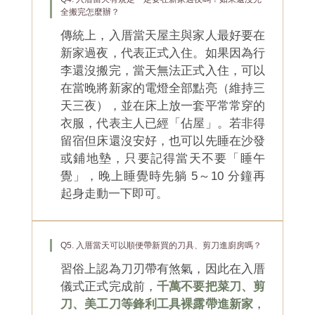
全搬完怎麼辦？
傳統上，入厝當天屋主與家人最好要在
新家過夜，代表正式入住。如果因為行
李還沒搬完，當天無法正式入住，可以
在當晚將新家的電燈全部點亮（維持三
天三夜），並在床上放一套平常常穿的
衣服，代表主人已經「佔屋」。若非得
留宿但床還沒安好，也可以先睡在沙發
或鋪地墊，只要記得當天不要「睡午
覺」，晚上睡覺時先躺 5～10 分鐘再
起身走動一下即可。
Q5. 入厝當天可以順便帶新買的刀具、剪刀進廚房嗎？
習俗上認為刀刃帶有煞氣，因此在入厝
儀式正式完成前，
千萬不要把菜刀、剪
刀、美工刀等鋒利工具裸露帶進新家
，