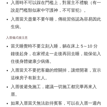
入厝時不可以踩在門檻上，對屋主不禮貌（有一
說是門檻類似家中守護神，不可冒犯）。
入厝當天盡量不要午睡，傳統習俗認為容易因此
生病。
入厝儀式後注意
當天睡覺時不要立刻入睡，躺在床上 5～10 分
鐘後起身，在家裡走一走後再回去睡，能保佑入
住後身體健康少病痛。
入厝當天不要把客廳的燈關掉，讓燈開著，宣示
這棟房子有新主人。
入厝後避免施工，建議一切施工都完畢再來入
厝。
如果入厝當天無法款待賓客，可以在入厝一週內