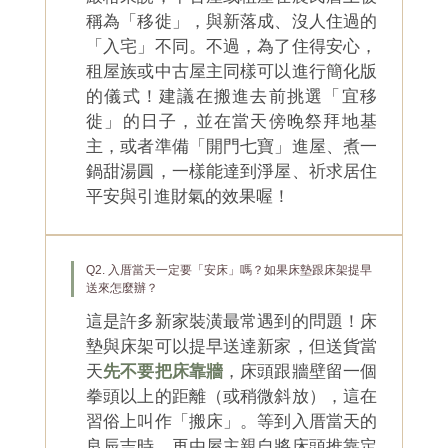
稱為「移徙」，與新落成、沒人住過的
「入宅」不同。不過，為了住得安心，
租屋族或中古屋主同樣可以進行簡化版
的儀式！建議在搬進去前挑選「宜移
徙」的日子，並在當天傍晚祭拜地基
主，或者準備「開門七寶」進屋、煮一
鍋甜湯圓，一樣能達到淨屋、祈求居住
平安與引進財氣的效果喔！
Q2. 入厝當天一定要「安床」嗎？如果床墊跟床架提早
送來怎麼辦？
這是許多新家裝潢最常遇到的問題！床
墊與床架可以提早送達新家，但送貨當
天
先不要把床靠牆
，床頭跟牆壁留一個
拳頭以上的距離（或稍微斜放），這在
習俗上叫作「搬床」。等到入厝當天的
良辰吉時，再由屋主親自將床頭推靠定