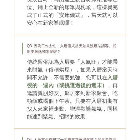
位、鋪上全新的床單與枕頭，這樣就完
成了正式的「安床儀式」，當天就可以
安心在新家樂眠囉！
Q3. 因為工作太忙，入厝儀式當天如果沒辦法請客、找
朋友來熱鬧怎麼辦？
傳統習俗認為入厝要「人氣旺」才能帶
來財氣（俗稱烘屋），如果入厝當天時
間不允許，不需要勉強。您可以在
入厝
後的一週內（或挑選過後的週末）
，再
邀請親朋好友、鄰居來到新家聚會、吃
頓飯或喝個下午茶。只要在入厝初期有
找人來家裡走動、增添歡樂氣氛，同樣
能達到聚氣、招財的效果。
Q4. 入厝當天有規定一定要在新家過夜嗎？如果還沒完