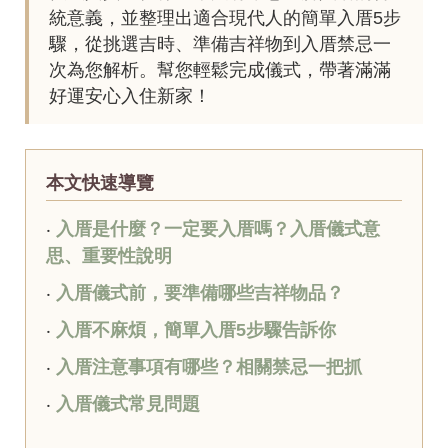
統意義，並整理出適合現代人的簡單入厝5步
驟，從挑選吉時、準備吉祥物到入厝禁忌一
次為您解析。幫您輕鬆完成儀式，帶著滿滿
好運安心入住新家！
本文快速導覽
‧
入厝是什麼？一定要入厝嗎？入厝儀式意
思、重要性說明
‧
入厝儀式前，要準備哪些吉祥物品？
‧
入厝不麻煩，簡單入厝5步驟告訴你
‧
入厝注意事項有哪些？相關禁忌一把抓
‧
入厝儀式常見問題