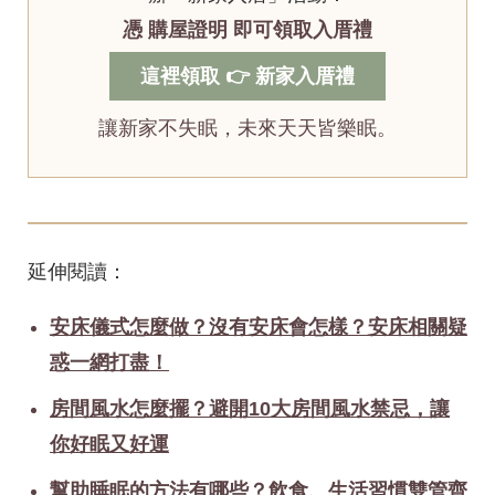
憑 購屋證明 即可領取入厝禮
這裡領取 👉 新家入厝禮
讓新家不失眠，未來天天皆樂眠。
延伸閱讀：
安床儀式怎麼做？沒有安床會怎樣？安床相關疑
惑一網打盡！
房間風水怎麼擺？避開10大房間風水禁忌，讓
你好眠又好運
幫助睡眠的方法有哪些？飲食、生活習慣雙管齊