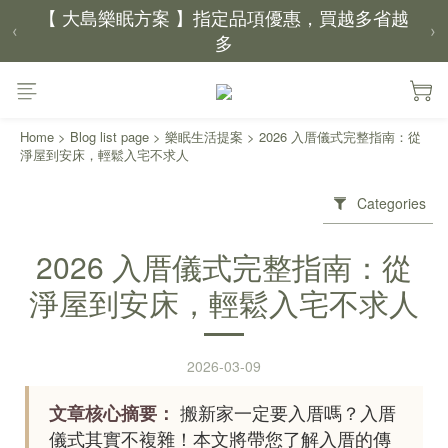
多
‹
›
【新家入厝禮】新家起點，送上祝福
【 涼感家族 】天氣越熱，優惠越多
Home
>
Blog list page
>
樂眠生活提案
>
2026 入厝儀式完整指南：從
淨屋到安床，輕鬆入宅不求人
父親節｜靠山計劃，最高折 $2,500
倒數 1天05小時17分鐘35秒
Categories
2026 入厝儀式完整指南：從
淨屋到安床，輕鬆入宅不求人
2026-03-09
文章核心摘要：
搬新家一定要入厝嗎？入厝
儀式其實不複雜！本文將帶您了解入厝的傳