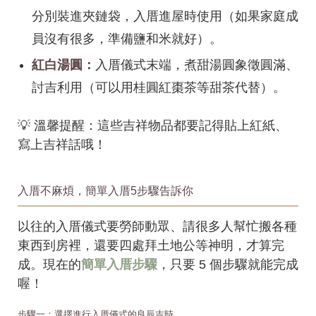
分別裝進夾鏈袋，入厝進屋時使用（如果家庭成
員沒有很多，準備鹽和米就好）。
紅白湯圓：
入厝儀式末端，煮甜湯圓象徵圓滿、
討吉利用（可以用桂圓紅棗茶等甜茶代替）。
💡 溫馨提醒：這些吉祥物品都要記得貼上紅紙、
寫上吉祥話哦！
入厝不麻煩，簡單入厝5步驟告訴你
以往的入厝儀式要勞師動眾、請很多人幫忙搬各種
東西到房裡，還要四處拜土地公等神明，才算完
成。現在的
簡單入厝步驟
，只要 5 個步驟就能完成
喔！
步驟一：選擇進行入厝儀式的良辰吉時