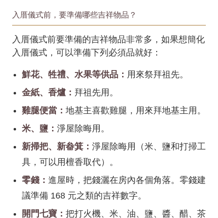
入厝儀式前，要準備哪些吉祥物品？
入厝儀式前要準備的吉祥物品非常多，如果想簡化
入厝儀式，可以準備下列必須品就好：
鮮花、牲禮、水果等供品：
用來祭拜祖先。
金紙、香爐：
拜祖先用。
雞腿便當：
地基主喜歡雞腿，用來拜地基主用。
米、鹽：
淨屋除晦用。
新掃把、新畚箕：
淨屋除晦用（米、鹽和打掃工
具，可以用檀香取代）。
零錢：
進屋時，把錢灑在房內各個角落。零錢建
議準備 168 元之類的吉祥數字。
開門七寶：
把打火機、米、油、鹽、醬、醋、茶