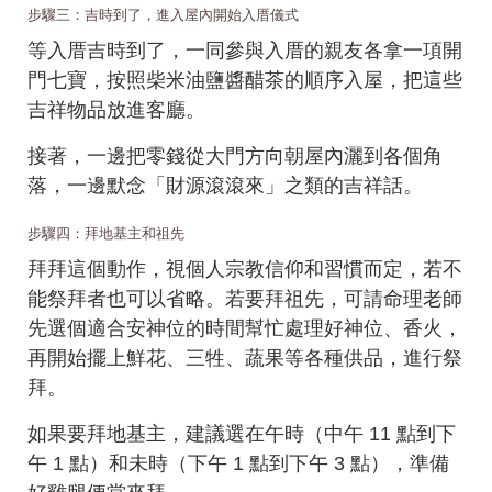
步驟三：吉時到了，進入屋內開始入厝儀式
等入厝吉時到了，一同參與入厝的親友各拿一項開
門七寶，按照柴米油鹽醬醋茶的順序入屋，把這些
吉祥物品放進客廳。
接著，一邊把零錢從大門方向朝屋內灑到各個角
落，一邊默念「財源滾滾來」之類的吉祥話。
步驟四：拜地基主和祖先
拜拜這個動作，視個人宗教信仰和習慣而定，若不
能祭拜者也可以省略。若要拜祖先，可請命理老師
先選個適合安神位的時間幫忙處理好神位、香火，
再開始擺上鮮花、三牲、蔬果等各種供品，進行祭
拜。
如果要拜地基主，建議選在午時（中午 11 點到下
午 1 點）和未時（下午 1 點到下午 3 點），準備