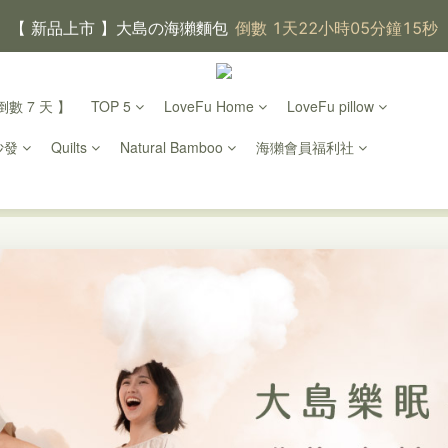
【 新品上市 】大島の海獺麵包
倒數 1天22小時05分鐘14秒
【 大島樂眠方案 】指定品項優惠，買越多省越多
數 7 天 】
TOP 5
LoveFu Home
LoveFu pillow
【新家入厝禮】新家起點，送上祝福
沙發
Quilts
Natural Bamboo
海獺會員福利社
【 涼感家族 】天氣越熱，優惠越多
父親節｜靠山計劃，最高折 $2,500
倒數 1天22小時05分鐘14