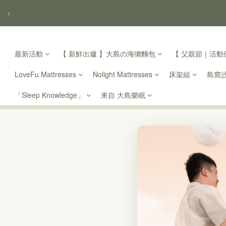
‹
最新活動
【 新鮮出爐 】大島の海獺麵包
【 父親節｜活動倒
LoveFu Mattresses
Nolight Mattresses
床架組
島窩
「Sleep Knowledge」
來自 大島樂眠