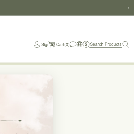
›
Sign In
Cart(0)
秒