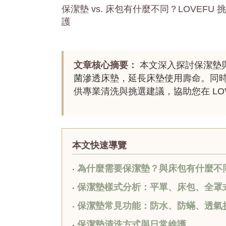
保潔墊 vs. 床包有什麼不同？LOVEF
護
文章核心摘要：
本文深入探討保潔墊
菌滲透床墊，延長床墊使用壽命。同
供專業清洗與挑選建議，協助您在 LO
本文快速導覽
‧
為什麼需要保潔墊？與床包有什麼不
‧
保潔墊樣式分析：平單、床包、全罩
‧
保潔墊常見功能：防水、防蟎、透氣
‧
保潔墊清洗方式與日常維護