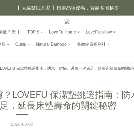
【 大島樂眠方案 】指定品項優惠，買越多省越多
【新家入厝禮】新家起點，送上祝福
數 7 天 】
TOP 5
LoveFu Home
LoveFu pillow
【 涼感家族 】天氣越熱，優惠越多
沙發
Quilts
Natural Bamboo
海獺會員福利社
父親節｜靠山計劃，最高折 $2,500
倒數 2天04小時40分鐘25
LOVEFU 保潔墊挑選指南：防水、防蟎、透氣一次滿足，延長床墊壽命的關鍵
？LOVEFU 保潔墊挑選指南：防
足，延長床墊壽命的關鍵秘密
2026-03-09