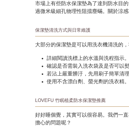
市場上有些防水保潔墊為了達到防水目的
過微米級細孔物理性阻擋塵蟎。關於涼感
保潔墊清洗方式與日常維護
大部分的保潔墊是可以用洗衣機清洗的，
詳細閱讀洗標上的水溫與洗程指示
確認是否需裝入洗衣袋及是否可以
若沾上嚴重髒汙，先用刷子簡單清
使用不含漂白劑、螢光劑的洗衣精
LOVEFU 竹眠植柔防水保潔墊推薦
好好睡個覺，其實可以很容易。我們一直
擔心的問題呢？