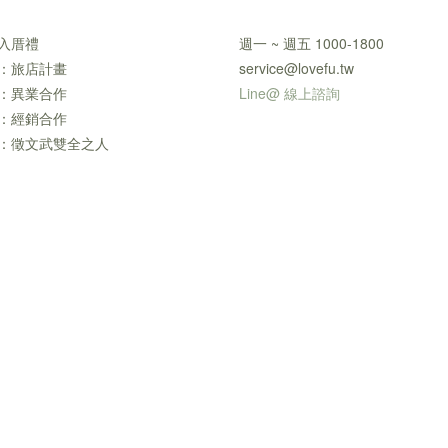
入厝禮
週一 ~ 週五 1000-1800
：旅店計畫
service@lovefu.tw
：異業合作
Line@ 線上諮詢
：經銷合作
：徵文武雙全之人