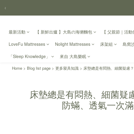
‹
最新活動
【 新鮮出爐 】大島の海獺麵包
【 父親節｜活動倒
LoveFu Mattresses
Nolight Mattresses
床架組
島窩
「Sleep Knowledge」
來自 大島樂眠
Home
>
Blog list page
>
更多寢具知識
>
床墊總是有悶熱、細菌疑慮？
床墊總是有悶熱、細菌疑慮
防蟎、透氣一次滿