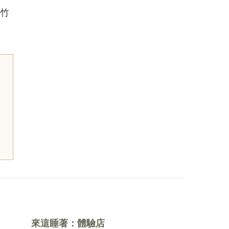
竹
來這睡著：體驗店