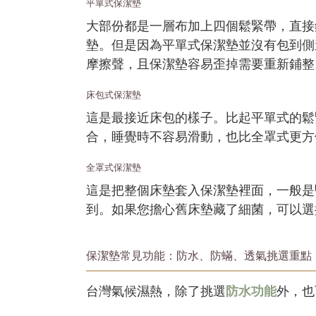
平單式保潔墊
大部份都是一層布加上四個鬆緊帶，直接
墊。但是因為平單式保潔墊並沒有包到側
摩擦聲，且保潔墊容易歪掉需要重新鋪整
床包式保潔墊
這是最接近床包的樣子。比起平單式的鬆
合，睡覺時不容易滑動，也比全罩式更方
全罩式保潔墊
這是把整個床墊套入保潔墊裡面，一般是
到。如果您擔心舊床墊藏了細菌，可以選
保潔墊常見功能：防水、防蟎、透氣挑選重點
台灣氣候濕熱，除了挑選
防水功能
外，也