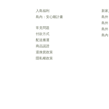
入島福利
新家
島內：安心睡計畫
島外
島外
常見問題
島外
付款方式
島內
配送搬運
商品認證
退換貨政策
隱私權政策