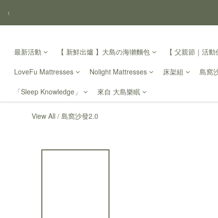
‹
最新活動
【 新鮮出爐 】大島の海獺麵包
【 父親節｜活動倒
LoveFu Mattresses
Nolight Mattresses
床架組
島窩
「Sleep Knowledge」
來自 大島樂眠
View All
島窩沙發2.0
/