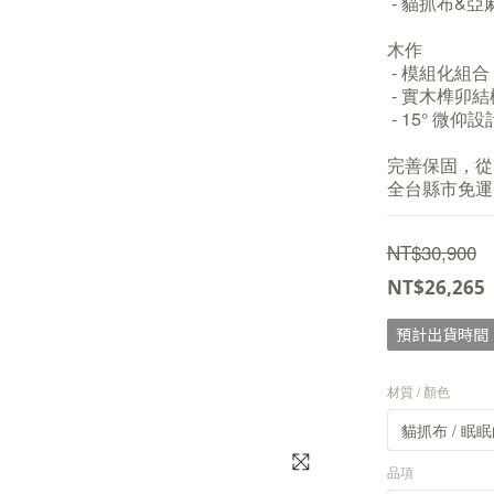
 - 貓抓布
木作
 - 模組化
 - 實木榫
 - 15° 微
完善保固，從
全台縣市免運
NT$30,900
NT$26,265
預計出貨時間：
材質 / 顏色
品項