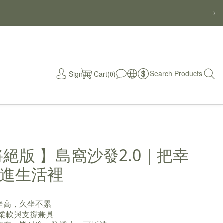
›
Sign In
Cart(0)
秒
將絕版 】島窩沙發2.0｜把幸
進生活裡
舒適坐高，久坐不累
棉，柔軟與支撐兼具