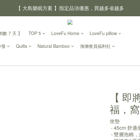
【 大島樂眠方案 】指定品項優惠，買越多省越多
【新家入厝禮】新家起點，送上祝福
數 7 天 】
TOP 5
LoveFu Home
LoveFu pillow
【 涼感家族 】天氣越熱，優惠越多
沙發
Quilts
Natural Bamboo
海獺會員福利社
父親節｜靠山計劃，最高折 $2,500
倒數 3天00小時01分鐘41
【 即
福，窩
坐墊
 - 45cm 
 - 雙層泡