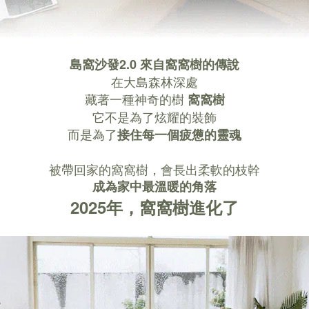
島窩沙發2.0 來自窩窩樹的傳說
在大島森林深處
藏著一種神奇的樹
窩窩樹
它不是為了炫耀的裝飾
而是為了
接住每一個疲憊的靈魂
被帶回家的窩窩樹，會長出柔軟的枝幹
成為家中最溫暖的角落
2025年，窩窩樹進化了