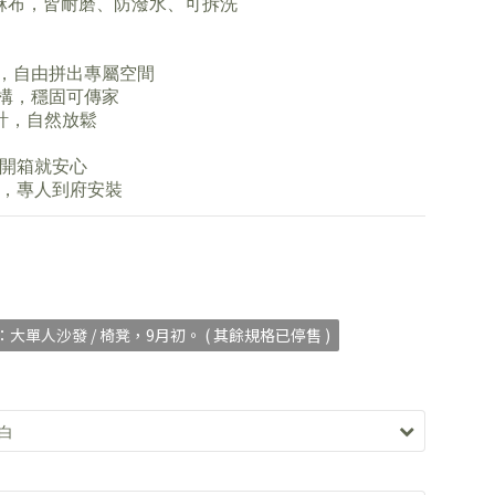
&亞麻布，皆耐磨、防潑水、可拆洗
組合，自由拼出專屬空間
卯結構，穩固可傳家
仰設計，自然放鬆
開箱就安心
，專人到府安裝
大單人沙發 / 椅凳，9月初。 ( 其餘規格已停售 )