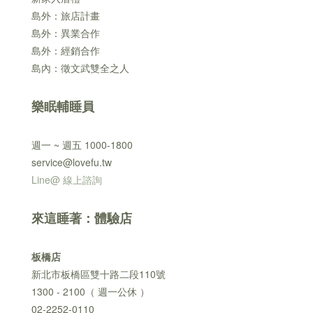
島外：旅店計畫
島外：異業合作
島外：經銷合作
島內：徵文武雙全之人
樂眠輔睡員
週一 ~ 週五 1000-1800
service@lovefu.tw
Line@ 線上諮詢
來這睡著：體驗店
板橋店
新北市板橋區雙十路二段110號
1300 - 2100（ 週一公休 ）
02-2252-0110