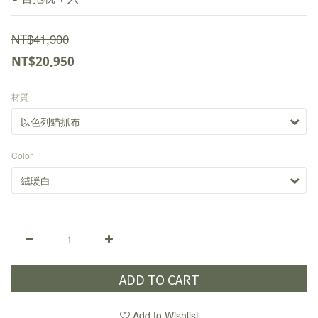
NT$41,900
NT$20,950
材質
Color
ADD TO CART
Add to Wishlist