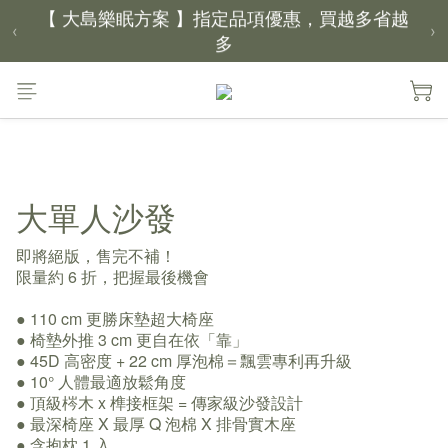
【 大島樂眠方案 】指定品項優惠，買越多省越
‹
›
多
【新家入厝禮】新家起點，送上祝福
【 涼感家族 】天氣越熱，優惠越多
父親節｜靠山計劃，最高折 $2,500
大單人沙發
倒數 4天07小時34分鐘00秒
即將絕版，售完不補！
限量約 6 折，把握最後機會
● 110 cm 更勝床墊超大椅座
● 椅墊外推 3 cm 更自在依「靠」
● 45D 高密度 + 22 cm 厚泡棉＝飄雲專利再升級
● 10° 人體最適放鬆角度
● 頂級梣木 x 榫接框架 = 傳家級沙發設計
● 最深椅座 X 最厚 Q 泡棉 X 排骨實木座 
● 含抱枕 1 入