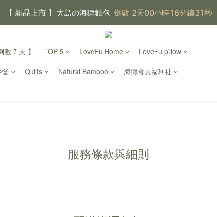
【 大島樂眠方案 】指定品項優惠，買越多省越多
【新家入厝禮】新家起點，送上祝福
數 7 天 】
TOP 5
LoveFu Home
LoveFu pillow
【 涼感家族 】天氣越熱，優惠越多
沙發
Quilts
Natural Bamboo
海獺會員福利社
父親節｜靠山計劃，最高折 $2,500
倒數 2天00小時16分鐘30
服務條款與細則