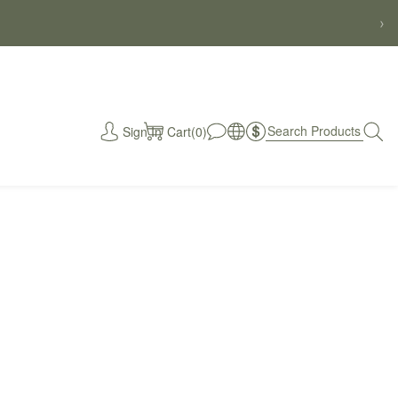
›
Sign In
Cart(0)
秒