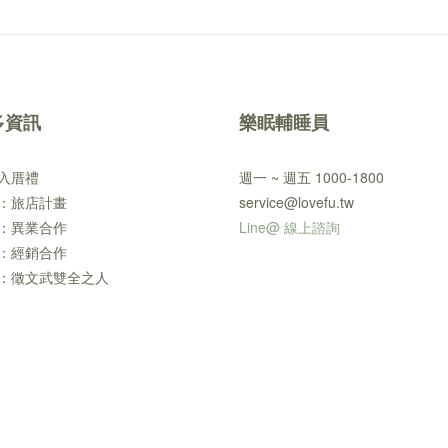
多資訊
樂眠輔睡員
入厝禮
週一 ~ 週五 1000-1800
：旅店計畫
service@lovefu.tw
：異業合作
Line@ 線上諮詢
：經銷合作
：徵文武雙全之人