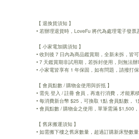
【 退換貨須知 】
• 若辦理退貨時，LoveFu 將代為處理電子
【 小家電加購須知 】
• 收到後 7 日內為商品鑑賞期，全新未拆，
• 7 天鑑賞期非試用期，若拆封使用，則無法
• 小家電皆享有 1 年保固，如有問題，請撥
【 會員點數 / 購物金使用與折抵 】
• 需先 登入 / 註冊 會員，再進行消費，才能
• 每消費新台幣 $25，可換取 1點 會員點數， 
• 會員點數 / 購物金之使用，單筆需滿 $1,5
【 舊床搬運須知 】
• 如需搬下樓之舊床數量，超過訂購新床墊數量，每