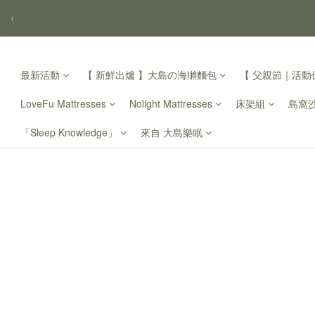
‹
最新活動
【 新鮮出爐 】大島の海獺麵包
【 父親節｜活動倒
LoveFu Mattresses
Nolight Mattresses
床架組
島窩
「Sleep Knowledge」
來自 大島樂眠