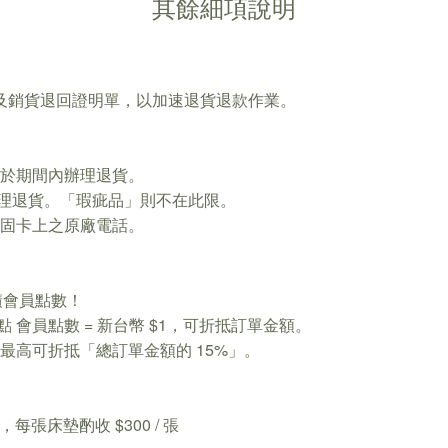
其餘細項說明
發票及銷貨退回證明單，以加速退貨退款作業。
皆可於期間內辦理退貨。
辦理退貨。「瑕疵品」則不在此限。
打保固卡上之原廠電話。
累積會員點數！
1點 會員點數 = 新台幣 $1，可折抵訂單金額。
00，最高可折抵「總訂單金額的 15%」。
張床墊酌收 $300 / 張