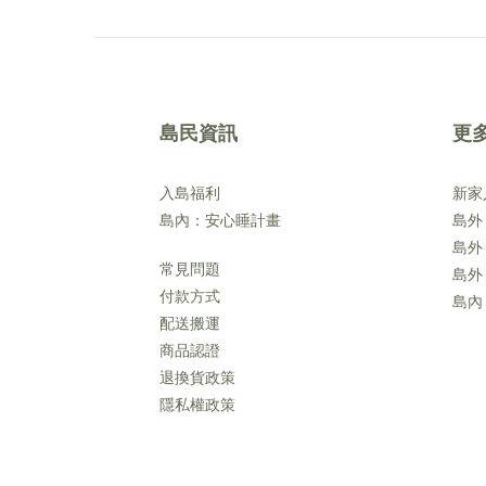
島民資訊
更
入島福利
新家
島內：安心睡計畫
島外
島外
常見問題
島外
付款方式
島內
配送搬運
商品認證
退換貨政策
隱私權政策