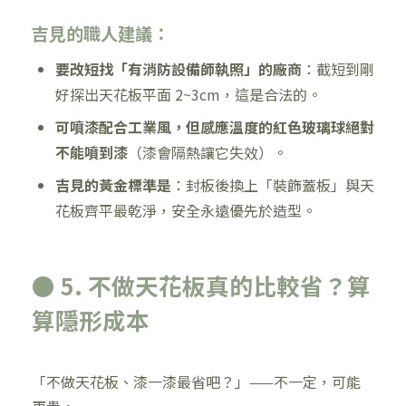
吉見的職人建議：
要改短找「有消防設備師執照」的廠商
：截短到剛
好探出天花板平面 2~3cm，這是合法的。
可噴漆配合工業風，但感應溫度的紅色玻璃球絕對
不能噴到漆
（漆會隔熱讓它失效）。
吉見的黃金標準是
：封板後換上「裝飾蓋板」與天
花板齊平最乾淨，安全永遠優先於造型。
● 5. 不做天花板真的比較省？算
算隱形成本
「不做天花板、漆一漆最省吧？」——不一定，可能