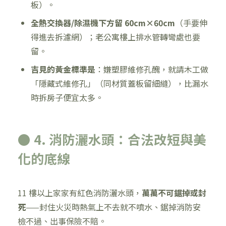
板）。
全熱交換器/除濕機下方留 60cm×60cm
（手要伸
得進去拆濾網）；老公寓樓上排水管轉彎處也要
留。
吉見的黃金標準是
：嫌塑膠維修孔醜，就請木工做
「隱藏式維修孔」（同材質蓋板留細縫），比漏水
時拆房子便宜太多。
● 4. 消防灑水頭：合法改短與美
化的底線
11 樓以上家家有紅色消防灑水頭，
萬萬不可鋸掉或封
死
——封住火災時熱氣上不去就不噴水、鋸掉消防安
檢不過、出事保險不賠。