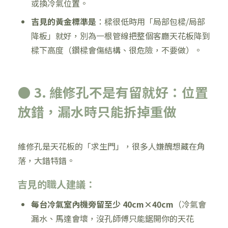
或換冷氣位置。
吉見的黃金標準是
：樑很低時用「局部包樑/局部
降板」就好，別為一根管線把整個客廳天花板降到
樑下高度（鑽樑會傷結構、很危險，不要做）。
● 3. 維修孔不是有留就好：位置
放錯，漏水時只能拆掉重做
維修孔是天花板的「求生門」，很多人嫌醜想藏在角
落，大錯特錯。
吉見的職人建議：
每台冷氣室內機旁留至少 40cm×40cm
（冷氣會
漏水、馬達會壞，沒孔師傅只能鋸開你的天花