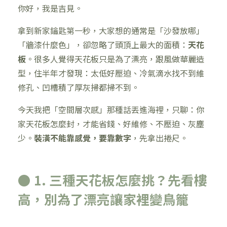
你好，我是吉見。
拿到新家鑰匙第一秒，大家想的通常是「沙發放哪」
「牆漆什麼色」，卻忽略了頭頂上最大的面積：
天花
板
。很多人覺得天花板只是為了漂亮，跟風做華麗造
型，住半年才發現：太低好壓迫、冷氣滴水找不到維
修孔、凹槽積了厚灰掃都掃不到。
今天我把「空間層次感」那種話丟進海裡，只聊：你
家天花板怎麼封，才能省錢、好維修、不壓迫、灰塵
少。
裝潢不能靠感覺，要靠數字
，先拿出捲尺。
● 1. 三種天花板怎麼挑？先看樓
高，別為了漂亮讓家裡變鳥籠