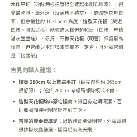
木作平釘
（矽酸鈣板把管線全遮起來刷乳膠漆）：視
覺最乾淨、最好清（沒溝槽不積灰）、嵌燈想挖哪挖
哪，但會犧牲約 10~15cm 高度。
造型天花板
（藏燈
凹槽、圓弧遮樑）能修飾大樑但超難清（凹槽一年積
滿灰塵塵蟎）、最貴。
不做天花板（明管）
保留最高
樓高，但管線要重理噴漆其實不一定省，且外露管線
是「接塵架」。
吉見的職人建議：
樓高 280cm 以上首選平釘
（做完還剩約 265cm
很舒服）；低於 260cm 考慮局部降板或不做。
造型天花板除非豪宅樓高 3 米且有定期清潔
，否
則那圈間接照明常開不到三次。
吉見的黃金標準是
：過敏體質別做明管，外露電線
很快掛灰塵鬚鬚、開電扇就滿天飛。