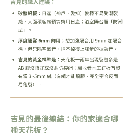
吉見的職人建議：
矽酸鈣板
：日產（神戶、愛知）較穩不易受潮裂
縫，大面積客廳預算夠用日產；浴室陽台選「防潮
型」。
厚度通常 6mm 夠用
；想加強隔音用 9mm 加隔音
棉，但只隔空氣音、隔不掉樓上腳步的振動音。
吉見的黃金標準是
：天花板一兩年出現裂縫多是
AB 膠沒填好或沒貼防裂網；驗收看木工釘板有沒
有留 3~5mm 縫（有縫才能填膠，完全密合反而
易龜裂）。
吉見的最後總結：你的家適合哪
種天花板？