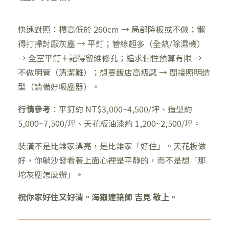
快速對照：樓高低於 260cm → 局部降板或不做；懶
得打掃討厭灰塵 → 平釘；管線超多（全熱/除濕機）
→ 全室平釘＋記得留維修孔；追求個性預算有限 →
不做明管（清潔難）；想要飯店高級感 → 間接照明造
型（請備好吸塵器）。
行情參考
：平釘約 NT$3,000~4,500/坪、造型約
5,000~7,500/坪、天花板油漆約 1,200~2,500/坪。
裝潢不是比誰家漂亮，是比誰家「好住」。天花板做
好，你躺沙發看著上面心裡是平靜的，而不是想「那
坨灰塵怎麼辦」。
祝你家好住又好清。海獺建築師 吉見 敬上。