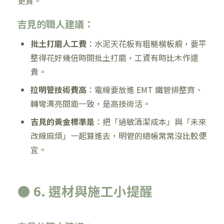
更貴。
吉見的職人建議：
批土打磨人工費
：水泥天花板有粗糙模板痕，要平
整得花好幾倍時間批土打磨，工資有時比木作還
貴。
拉明管技術費高
：電線要放進 EMT 鐵管排整齊、
轉彎漂亮間距一致，是高技術活。
吉見的黃金標準是
：把「過敏清潔成本」與「未來
改線麻煩」一起算進去，明管的總帳常常沒比較便
宜。
● 6. 選材與施工小提醒