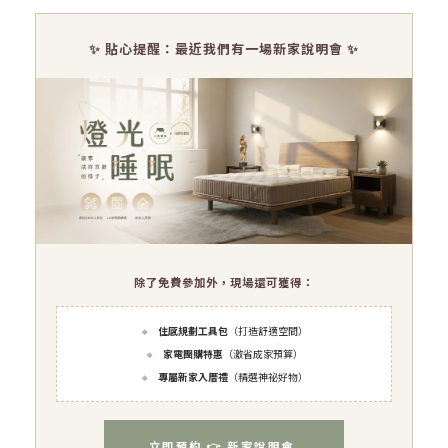
✨ 貼心提醒：最近我們有一場新家說明會 ✨
除了免費參加外，現場還可獲得：
🔸
住感規劃工具包
（打造舒適空間）
🔸
家電團購特惠
（激省成家預算）
🔸
專屬新家入厝禮
（精選神祕好物）
立即預約 👉 新家說明會