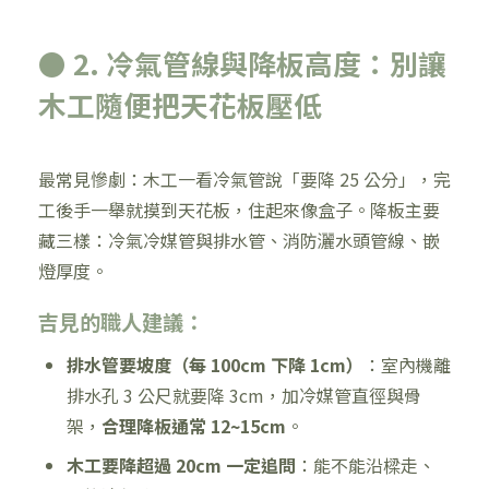
● 2. 冷氣管線與降板高度：別讓
木工隨便把天花板壓低
最常見慘劇：木工一看冷氣管說「要降 25 公分」，完
工後手一舉就摸到天花板，住起來像盒子。降板主要
藏三樣：冷氣冷媒管與排水管、消防灑水頭管線、嵌
燈厚度。
吉見的職人建議：
排水管要坡度（每 100cm 下降 1cm）
：室內機離
排水孔 3 公尺就要降 3cm，加冷媒管直徑與骨
架，
合理降板通常 12~15cm
。
木工要降超過 20cm 一定追問
：能不能沿樑走、