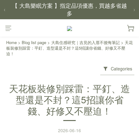
【 大島樂眠方案 】指定品項優惠，買越多省越
多
‹
›
【新家入厝禮】新家起點，送上祝福
Home
>
Blog list page
>
大島住感研究｜吉見的入厝不後悔筆記
>
天花
【 涼感家族 】天氣越熱，優惠越多
板裝修別踩雷：平釘、造型還是不封？這5招讓你省錢、好修又不壓
迫！
父親節｜靠山計劃，最高折 $2,500
倒數 2天05小時49分鐘22秒
Categories
天花板裝修別踩雷：平釘、造
型還是不封？這5招讓你省
錢、好修又不壓迫！
2026-06-16