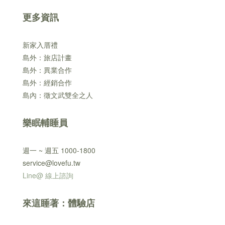
更多資訊
新家入厝禮
島外：旅店計畫
島外：異業合作
島外：經銷合作
島內：徵文武雙全之人
樂眠輔睡員
週一 ~ 週五 1000-1800
service@lovefu.tw
Line@ 線上諮詢
來這睡著：體驗店