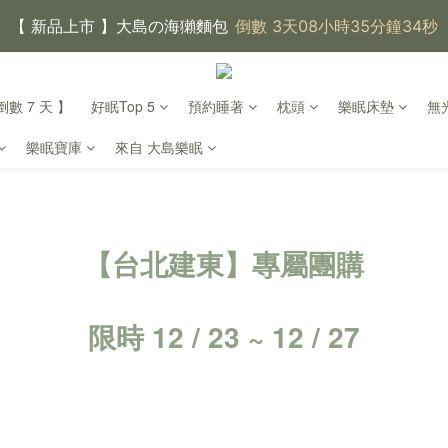
【 大島樂眠方案 】指定品項優惠，買越多省越多
【新家入厝禮】新家起點，送上祝福
數 7 天 】
好眠Top 5
預約睡著
枕頭
樂眠床墊
無
【 涼感家族 】天氣越熱，優惠越多
樂眠寶庫
來自 大島樂眠
父親節｜靠山計劃，最高折 $2,500
倒數 3天08小時35分鐘34
【台北建東】專屬團購
限時 12 / 23 ~ 12 / 27