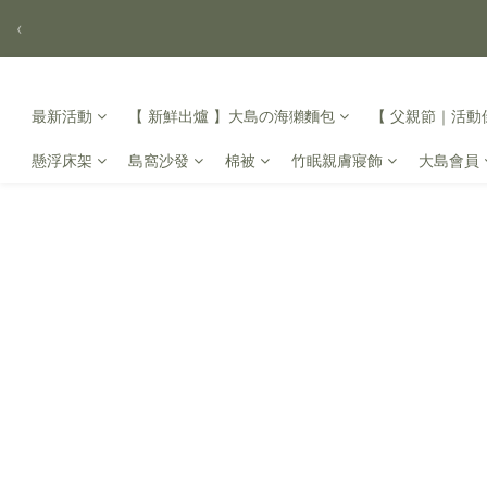
‹
最新活動
【 新鮮出爐 】大島の海獺麵包
【 父親節｜活動倒
懸浮床架
島窩沙發
棉被
竹眠親膚寢飾
大島會員