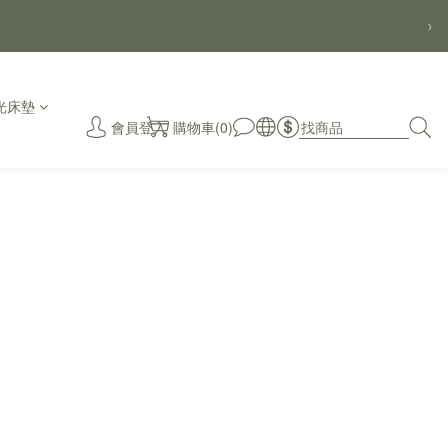
›
光床墊
會員登入
購物車(0)
秒