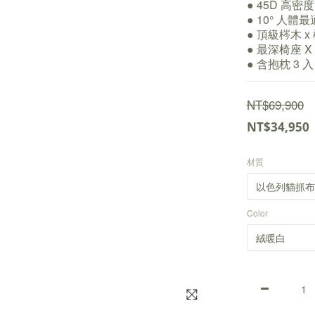
● 45D 高密
● 10° 人體
● 頂級梣木 
● 最深椅座 X
● 含抱枕 3 入
NT$69,900
NT$34,950
材質
Color