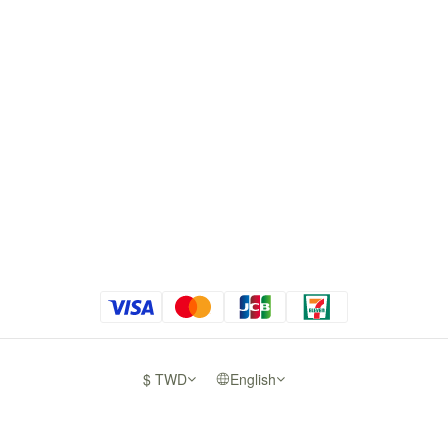
$
TWD
English