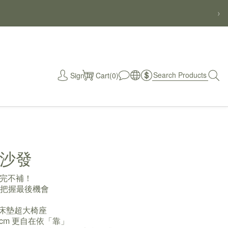
›
Sign In
Cart(0)
秒
沙發
完不補！
，把握最後機會
更勝床墊超大椅座
3 cm 更自在依「靠」