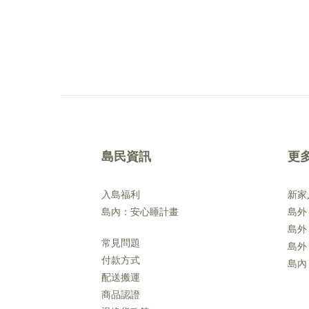
島民資訊
更
入島福利
新家
島內：安心睡計畫
島外
島外
常見問題
島外
付款方式
島內
配送搬運
商品認證