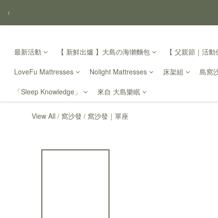
‹
最新活動
【 新鮮出爐 】大島の海獺麵包
【 父親節｜活動倒
LoveFu Mattresses
Nolight Mattresses
床架組
島窩
「Sleep Knowledge」
來自 大島樂眠
View All
窩沙發
窩沙發｜單座
/
/