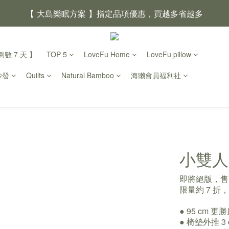
【 大島樂眠方案 】指定品項優惠，買越多省越多
【新家入厝禮】新家起點，送上祝福
數 7 天 】
TOP 5
LoveFu Home
LoveFu pillow
【 涼感家族 】天氣越熱，優惠越多
沙發
Quilts
Natural Bamboo
海獺會員福利社
父親節｜靠山計劃，最高折 $2,500
倒數 3天11小時02分鐘41
小雙人
即將絕版，售
限量約 7 折
● 95 cm 
● 椅墊外推 