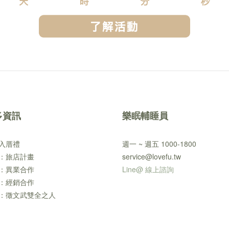
多資訊
樂眠輔睡員
入厝禮
週一 ~ 週五 1000-1800
：旅店計畫
service@lovefu.tw
：異業合作
Line@ 線上諮詢
：經銷合作
：徵文武雙全之人