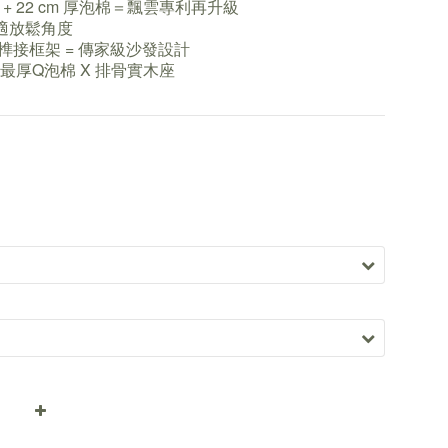
度 + 22 cm 厚泡棉＝飄雲專利再升級
最適放鬆角度
x 榫接框架 = 傳家級沙發設計
 最厚Q泡棉 X 排骨實木座 