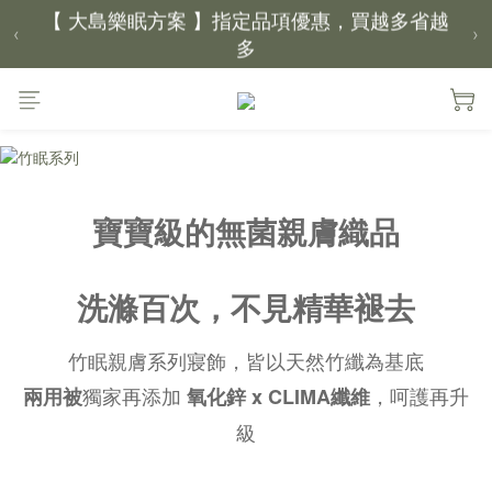
【 大島樂眠方案 】指定品項優惠，買越多省越
‹
›
多
【新家入厝禮】新家起點，送上祝福
【 涼感家族 】天氣越熱，優惠越多
父親節｜靠山計劃，最高折 $2,500
寶寶級的無菌親膚織品
倒數 1天02小時25分鐘27秒
洗滌百次，不見精華褪去
竹眠親膚系列寢飾，皆以天然竹纖為基底
獨家再添加
，
呵護再升
兩用被
氧化鋅 x CLIMA纖維
級