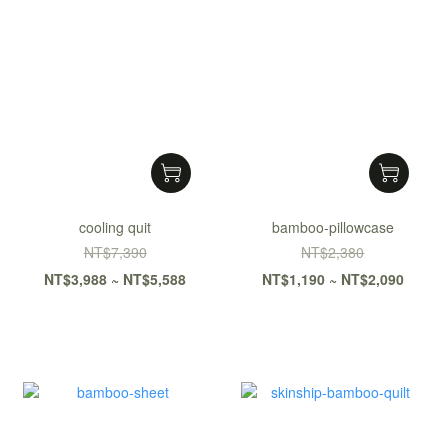
cooling quit
bamboo-pillowcase
NT$7,390
NT$2,380
NT$3,988 ~ NT$5,588
NT$1,190 ~ NT$2,090