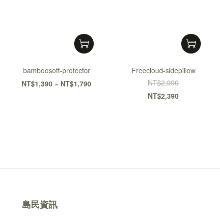
bamboosoft-protector
Freecloud-sidepillow
NT$2,990
NT$1,390 ~ NT$1,790
NT$2,390
島民資訊