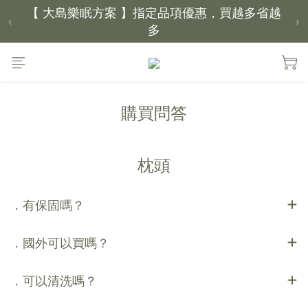
【 大島樂眠方案 】指定品項優惠，買越多省越
‹
›
多
【新家入厝禮】新家起點，送上祝福
【 涼感家族 】天氣越熱，優惠越多
購買問答
父親節｜靠山計劃，最高折 $2,500
倒數 1天22小時00分鐘12秒
枕頭
．有保固嗎？
．國外可以買嗎？
．可以清洗嗎？