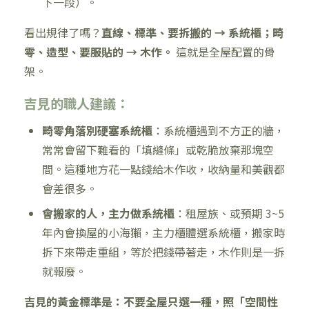
下一段）。
看出規律了嗎？
直線、標準、要拆搬的 → 系統櫃；畸
零、造型、要服貼的 → 木作。
這就是全屋配置的骨
架。
吉見的職人建議：
畸零角落別硬塞系統櫃
：系統櫃遇到不方正的牆，
常常會留下難看的「填縫條」或乾脆放棄那塊空
間。這種地方花一點錢給木作收，收納量和美觀都
會差很多。
會搬家的人，主力做系統櫃
：租屋族、或預期 3~5
年內會換屋的小海獺，主力櫃體選系統櫃，搬家時
拆下來帶走重組，等於把錢帶著走，木作則是一拆
就報廢。
吉見的黃金標準是：不要全屋只選一種，照「空間性