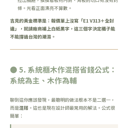
拉出抽屜，摸摸看板材內側、背板的切口有沒有封
條。光看正面漂亮不算數。
吉見的黃金標準是：報價單上沒寫「E1 V313＋全封
邊」，就請廠商補上白紙黑字，這三個字決定櫃子能
不能撐過台灣的潮濕。
● 5. 系統櫃木作混搭省錢公式：
系統為主、木作為輔
聊到這你應該發現，最聰明的做法根本不是二選一，
而是
混搭
。這也是現在設計師最常用的解法。公式很
簡單：