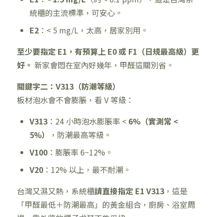
統櫃的主流標準，可安心。
E2
：< 5 mg/L，太高，居家別用。
至少要指定 E1，有預算上 E0 或 F1（日規最高級）更
好。
新家會悶在室內好幾年，甲醛這關別省。
關鍵字二：V313（防潮等級）
板材泡水會不會膨脹，看 V 等級：
V313
：24 小時泡水膨脹率 <
6%（實測常 <
5%）
，防潮最高等級。
V100
：膨脹率 6~12%。
V20
：12% 以上，最不耐潮。
台灣又濕又熱，系統櫃
請直接指定 E1 V313
，這是
「甲醛最低＋防潮最高」的黃金組合，廚房、浴室周