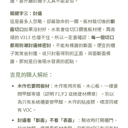
邊、靠外牆的櫃子尤其不能妥協。
關鍵字三：封邊
這是最多人忽略、卻最致命的一關。板材裁切後的
斷
面切口
如果沒封好，水氣會從切口鑽進板材裡，再高
級的 V313 也擋不住。所以一定要確認：
每一個切口
都用防潮封邊條密封
，不能有裸露的斷面。便宜的櫃
子常常省封邊、或只封看得到的正面，背面斷面裸
露，那就是日後吸水發黑的起點。
吉見的職人解析：
木作也要問板材
：木作常用夾板、木心板，一樣要
問甲醛等級（認明 F1/F2 或綠建材標章）。別以
為只有系統櫃要管甲醛，木作的貼皮膠、噴漆同樣
有 VOC。
封邊看「斷面」不看「表面」
：驗收時打開櫃門、