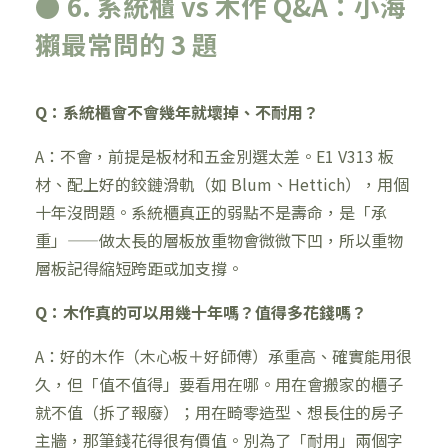
● 6. 系統櫃 vs 木作 Q&A：小海
獺最常問的 3 題
Q：系統櫃會不會幾年就壞掉、不耐用？
A：不會，前提是板材和五金別選太差。E1 V313 板
材、配上好的鉸鏈滑軌（如 Blum、Hettich），用個
十年沒問題。系統櫃真正的弱點不是壽命，是「承
重」——做太長的層板放重物會微微下凹，所以重物
層板記得縮短跨距或加支撐。
Q：木作真的可以用幾十年嗎？值得多花錢嗎？
A：好的木作（木心板＋好師傅）承重高、確實能用很
久，但「值不值得」要看用在哪。用在會搬家的櫃子
就不值（拆了報廢）；用在畸零造型、想長住的房子
主牆，那筆錢花得很有價值。別為了「耐用」兩個字