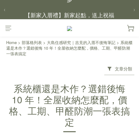
【新家入厝禮】新家起點，送上祝福
‹
›
【 涼感家族 】天氣越熱，優惠越多
Home
>
部落格列表
>
大島住感研究｜吉見的入厝不後悔筆記
>
系統櫃
父親節｜靠山計劃，最高折 $2,500
還是木作？選錯後悔 10 年！全屋收納怎麼配，價格、工期、甲醛防潮
倒數 1天03小時53分鐘20秒
一張表搞定
文章分類
系統櫃還是木作？選錯後悔
10 年！全屋收納怎麼配，價
格、工期、甲醛防潮一張表搞
定