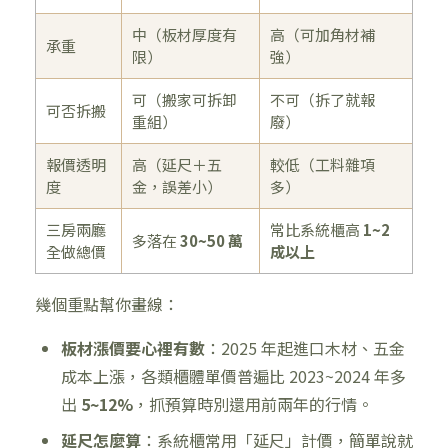
中（板材厚度有
高（可加角材補
承重
限）
強）
可（搬家可拆卸
不可（拆了就報
可否拆搬
重組）
廢）
報價透明
高（延尺＋五
較低（工料雜項
度
金，誤差小）
多）
三房兩廳
常比系統櫃高
1~2
多落在
30~50 萬
全做總價
成以上
幾個重點幫你畫線：
板材漲價要心裡有數
：2025 年起進口木材、五金
成本上漲，各類櫃體單價普遍比 2023~2024 年多
出
5~12%
，抓預算時別還用前兩年的行情。
延尺怎麼算
：系統櫃常用「延尺」計價，簡單說就