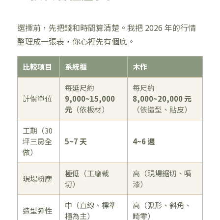
選擇前，先把錢和時間算清楚。我把 2026 年的行情
整理成一張表，你心裡先有個底。
比較項目
系統櫃
木作
每延尺約
每尺約
計價單位
9,000~15,000
8,000~20,000 元
元
（依板材）
（依造型、貼皮）
工期（30
坪三房全
5~7 天
4~6 週
做）
極低（工廠裁
高（現場鋸切、噴
現場粉塵
切）
漆）
中（直線、標準
高（弧形、斜角、
造型彈性
櫃為主）
畸零）