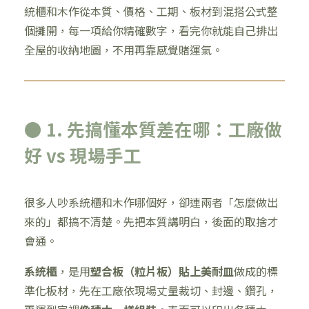
統櫃和木作從本質、價格、工期、板材到混搭公式整
個攤開，每一項給你精確數字，看完你就能自己排出
全屋的收納地圖，不用再靠感覺賭運氣。
● 1. 先搞懂本質差在哪：工廠做
好 vs 現場手工
很多人吵系統櫃和木作哪個好，卻連兩者「怎麼做出
來的」都搞不清楚。先把本質講明白，後面的取捨才
會通。
系統櫃
，是用
塑合板（粒片板）貼上美耐皿
做成的標
準化板材，先在工廠依現場丈量裁切、封邊、鑽孔，