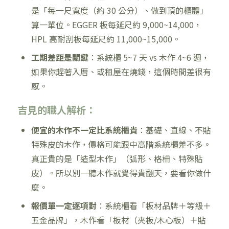
是「每一尺寬度（約 30 公分）、做到頂的櫃體」
算一單位。EGGER 板每延尺約 9,000~14,000，
HPL 高耐刮板每延尺約 11,000~15,000。
工期差距是關鍵
：系統櫃 5~7 天 vs 木作 4~6 週，
如果你趕著入厝、或租屋在燒錢，這個時間差很有
感。
吉見的職人解析：
便宜的木作不一定比系統櫃貴
：基礎、直線、不貼
特殊皮的木作，價格可能跟中高階系統櫃差不多。
真正貴的是「造型木作」（弧形、格柵、特殊貼
皮）。所以別一聽木作就覺得貴翻天，要看你做什
麼。
報價單一定逐項對
：系統櫃看「板材品牌＋等級＋
五金品牌」，木作看「板材（夾板/木心板）＋貼