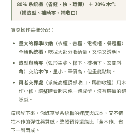
80% 系統櫃（省錢、快、環保） ＋ 20% 木作
（補造型、補畸零、補收口）
實際操作這樣分配：
量大的標準收納
（衣櫃、書櫃、電視櫃、餐邊櫃）
全給
系統櫃
，吃掉大部分收納量，又快又透明。
造型與畸零
（弧形主牆、樑下、樓梯下、玄關斜
角）交給
木作
，量小、單價高，但畫龍點睛。
兩者交界處
（系統高櫃頂部收口、踢腳收邊）用木
作小修，讓整體看起來像一體成型，沒有廉價的縫
隙感。
這樣配下來，你既享受系統櫃的速度與成本，又不犧
牲木作的彈性與質感，整體預算還能比「全木作」省
下一到兩成。