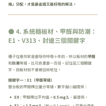
格」分配，才是最省錢又最好用的解法。
● 4. 系統櫃板材、甲醛與防潮：
E1、V313、封邊三個關鍵字
櫃子住進你家是要陪你呼吸十年的，所以板材的
甲醛
和
防潮
等級，比花色重要一百倍。記住這三個關鍵
字，挑板材就不會被話術唬住。
關鍵字一：E1（甲醛等級）
塑合板的甲醛釋出量分等級，數字越小越環保：
E0
：甲醛釋出平均值 <
0.5 mg/L
，最環保。
E1
：<
1.5 mg/L
（約 < 0.1 ppm），這是台灣系