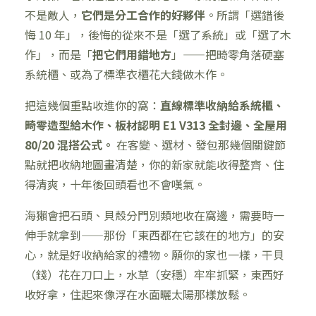
不是敵人，
它們是分工合作的好夥伴
。所謂「選錯後
悔 10 年」，後悔的從來不是「選了系統」或「選了木
作」，而是「
把它們用錯地方
」——把畸零角落硬塞
系統櫃、或為了標準衣櫃花大錢做木作。
把這幾個重點收進你的窩：
直線標準收納給系統櫃、
畸零造型給木作、板材認明 E1 V313 全封邊、全屋用
80/20 混搭公式。
在客變、選材、發包那幾個關鍵節
點就把收納地圖畫清楚，你的新家就能收得整齊、住
得清爽，十年後回頭看也不會嘆氣。
海獺會把石頭、貝殼分門別類地收在窩邊，需要時一
伸手就拿到——那份「東西都在它該在的地方」的安
心，就是好收納給家的禮物。願你的家也一樣，干貝
（錢）花在刀口上，水草（安穩）牢牢抓緊，東西好
收好拿，住起來像浮在水面曬太陽那樣放鬆。