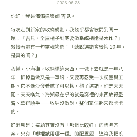
2026-06-23
你好，我是海獺建築師
吉見
。
每次走到新家的收納規劃，我幾乎都會被問到同一
題：「吉見，全屋櫃子到底要做
系統櫃
還是
木作
？」
緊接著還有一句靈魂拷問：「聽說選錯會後悔 10 年，
是真的嗎？」
我懂，小海獺。收納櫃這東西，一做下去就是十年八
年，拆掉重做又是一筆錢、又要再忍受一次粉塵與工
期。它不像沙發看膩了可以換，櫃子選錯，你是天天
開、天天嘆氣。海獺最在乎的就是窩裡的東西放得整
齊、拿得順手——收納沒做對，整個家住起來都卡卡
的。
好消息是：這題其實沒有「哪個比較好」的標準答
案，只有「
哪裡該用哪一種
」的配置題。這篇我把系