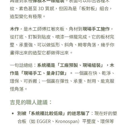
再運到家裡
像積木一樣組裝
。表面可以印出各種木
紋、素色甚至 3D 質感，但因為是「板對板」組合，
造型變化有極限。
木作
，是木工師傅扛著夾板、角材到
現場手工施作
，
從打底、釘製到貼皮、噴漆一條龍完成。它的板材完
整、承重強、可以做弧形、斜角、畸零角落，幾乎你
畫得出來的造型它都做得出來。
一句話總結：
系統櫃是「工廠預製、現場組裝」，木
作是「現場手工、量身訂做」。
一個贏在快、乾淨、
環保、可拆搬；一個贏在彈性、承重、耐用、能克服
怪角落。
吉見的職人建議：
別被「系統櫃比較低級」的迷思騙了
：現在好的塑
合板（如 EGGER、Kronospan）平整度、環保等