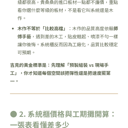
級都很高，貴桑桑的進口板材一點都不廉價，重點
看你選什麼等級的板材，不是看它叫系統還是木
作。
木作不等於「比較高檔」
：木作的品質高度依賴
師
傅手藝
，遇到差的木工，貼皮翹起、噴漆不勻一樣
讓你後悔。系統櫃反而因為工廠化，品質比較穩定
可預期。
吉見的黃金標準是：先理解「預製組裝 vs 現場手
工」，你才知道每個空間該把彈性還是把速度擺第
一。
● 2. 系統櫃價格與工期攤開算：
一張表看懂差多少