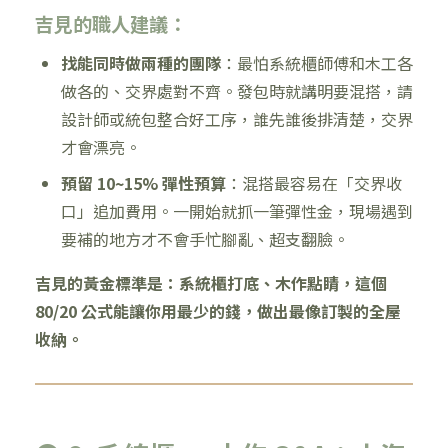
吉見的職人建議：
找能同時做兩種的團隊
：最怕系統櫃師傅和木工各
做各的、交界處對不齊。發包時就講明要混搭，請
設計師或統包整合好工序，誰先誰後排清楚，交界
才會漂亮。
預留 10~15% 彈性預算
：混搭最容易在「交界收
口」追加費用。一開始就抓一筆彈性金，現場遇到
要補的地方才不會手忙腳亂、超支翻臉。
吉見的黃金標準是：系統櫃打底、木作點睛，這個
80/20 公式能讓你用最少的錢，做出最像訂製的全屋
收納。