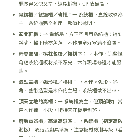
櫃做得又快又準，還能拆搬，CP 值最高。
電視櫃／餐邊櫃／書櫃
：→
系統櫃
。直線收納為
主，系統櫃完全夠用，報價也透明。
玄關鞋櫃
：→
看格局
。方正空間用系統櫃；遇到
斜牆、樑下畸零角落，木作能塞好塞滿不浪費。
畸零空間／樑柱包覆／樓梯下
：→
木作
。這些怪
角落系統櫃板材接不漂亮，木作現場修邊才能服
貼。
造型主牆／弧形櫃／格柵
：→
木作
。弧形、斜
角、藝術造型是木作的主場，系統櫃做不出來。
頂天立地的高櫃
：→
系統櫃為主
，但
頂部收口
常
用木作補一小段，銜接天花板更俐落。
廚房電器櫃／高溫高濕區
：→
系統櫃（指定高防
潮板）
或結合廚具系統，注意板材防潮等級（看