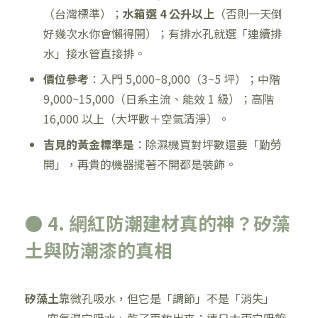
（台灣標準）；
水箱選 4 公升以上
（否則一天倒
好幾次水你會懶得開）；有排水孔就選「連續排
水」接水管直接排。
價位參考
：入門 5,000~8,000（3~5 坪）；中階
9,000~15,000（日系主流、能效 1 級）；高階
16,000 以上（大坪數＋空氣清淨）。
吉見的黃金標準是
：除濕機買對坪數還要「勤勞
開」，再貴的機器擺著不開都是裝飾。
● 4. 網紅防潮建材真的神？矽藻
土與防潮漆的真相
矽藻土
靠微孔吸水，但它是「調節」不是「消失」