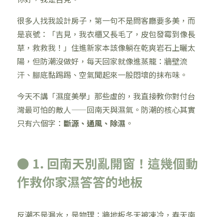
很多人找我設計房子，第一句不是問客廳要多美，而
是哀號：「吉見，我衣櫃又長毛了，皮包發霉到像長
草，救救我！」住進新家本該像躺在乾爽岩石上曬太
陽，但防潮沒做好，每天回家就像進蒸籠：牆壁流
汗、腳底黏踢踢、空氣聞起來一股悶壞的抹布味。
今天不講「濕度美學」那些虛的，我直接教你對付台
灣最可怕的敵人——回南天與濕氣。防潮的核心其實
只有六個字：
斷源、通風、除濕
。
● 1. 回南天別亂開窗！這幾個動
作救你家濕答答的地板
反潮不是漏水，是物理：牆地板冬天被凍冷，春天南