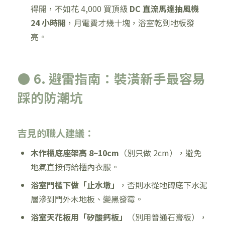
得開，不如花 4,000 買頂級
DC 直流馬達抽風機
24 小時開
，月電費才幾十塊，浴室乾到地板發
亮。
● 6. 避雷指南：裝潢新手最容易
踩的防潮坑
吉見的職人建議：
木作櫃底座架高 8~10cm
（別只做 2cm），避免
地氣直接傳給櫃內衣服。
浴室門檻下做「止水墩」
，否則水從地磚底下水泥
層滲到門外木地板、變黑發霉。
浴室天花板用「矽酸鈣板」
（別用普通石膏板），