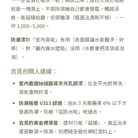
——空氣濕它吸水、乾了再放出來；連日大雨它吸飽
就是一塊濕土，不搭除濕機自己都會發霉。觸感涼
爽、能延緩結露，但很難清（粗面沾漬刷不掉）、一
坪 3,000~5,000。
防潮漆
對「室內濕氣」有用（表面膜讓水氣難滲、好
擦），對「牆內漏水壁癌」沒用（水壓會把漆頂成泡
泡）。
吉見的職人建議：
室內牆選絲絨面或半光乳膠漆
：比全平光耐擦洗、
濕氣重時好清。
防潮板看 V313 認證
：泡水 3 天膨脹率 6% 以下才
是真防潮，別被「這防水啦」唬過去。
吉見的黃金標準是
：建材只能「延緩」，真正治本
還是斷源＋除濕，別把錢全砸在網紅塗料上。