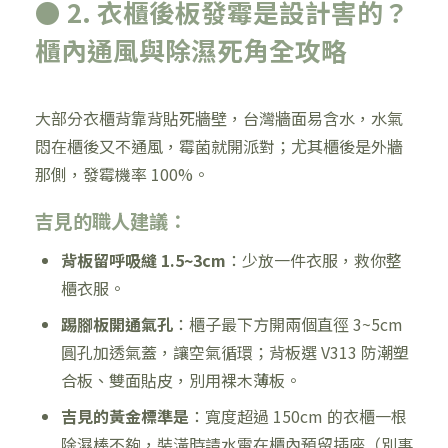
● 2. 衣櫃後板發霉是設計害的？
櫃內通風與除濕死角全攻略
大部分衣櫃背靠背貼死牆壁，台灣牆面易含水，水氣
悶在櫃後又不通風，霉菌就開派對；尤其櫃後是外牆
那側，發霉機率 100%。
吉見的職人建議：
背板留呼吸縫 1.5~3cm
：少放一件衣服，救你整
櫃衣服。
踢腳板開通氣孔
：櫃子最下方開兩個直徑 3~5cm
圓孔加透氣蓋，讓空氣循環；背板選 V313 防潮塑
合板、雙面貼皮，別用裸木薄板。
吉見的黃金標準是
：寬度超過 150cm 的衣櫃一根
除濕棒不夠，裝潢時請水電在櫃內預留插座（別事