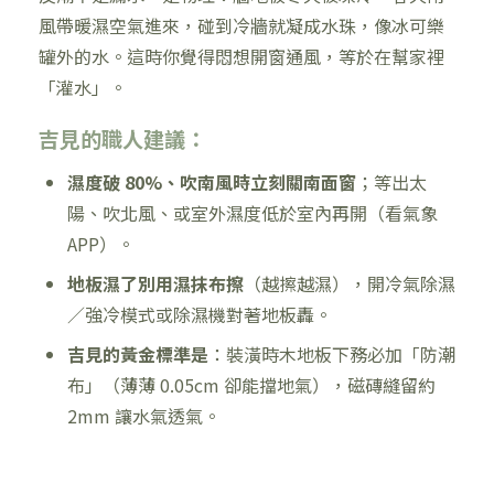
風帶暖濕空氣進來，碰到冷牆就凝成水珠，像冰可樂
罐外的水。這時你覺得悶想開窗通風，等於在幫家裡
「灌水」。
吉見的職人建議：
濕度破 80%、吹南風時立刻關南面窗
；等出太
陽、吹北風、或室外濕度低於室內再開（看氣象
APP）。
地板濕了別用濕抹布擦
（越擦越濕），開冷氣除濕
／強冷模式或除濕機對著地板轟。
吉見的黃金標準是
：裝潢時木地板下務必加「防潮
布」（薄薄 0.05cm 卻能擋地氣），磁磚縫留約
2mm 讓水氣透氣。