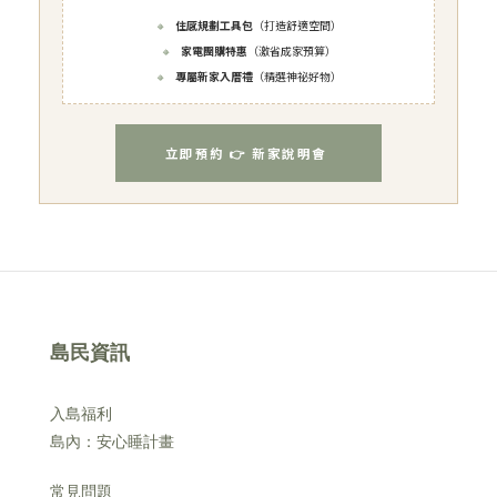
🔸
住感規劃工具包
（打造舒適空間）
🔸
家電團購特惠
（激省成家預算）
🔸
專屬新家入厝禮
（精選神祕好物）
立即預約 👉 新家說明會
島民資訊
入島福利
島內：安心睡計畫
常見問題