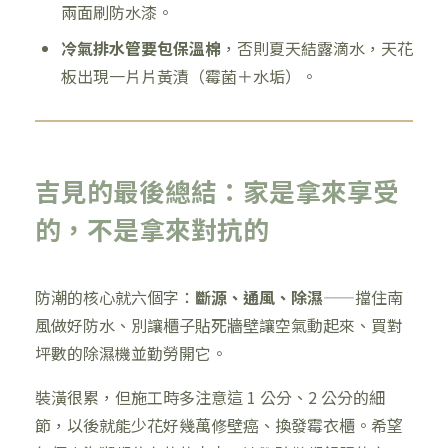
兩面刷防水漆。
冷氣排水管要包保溫棉
，否則夏天結露滴水，天花
板出現一片片黃漬（霉菌＋水垢）。
吉見的最後總結：家是拿來享受
的，不是拿來對抗的
防潮的核心就六個字：
斷源、通風、除濕
——擋住南
風做好防水、別讓櫃子貼死牆壁讓空氣動起來、買對
坪數的除濕機並勤勞開它。
裝潢很累，但施工時多注意這 1 公分、2 公分的細
節，以後就能少花好幾萬修壁癌、換發霉衣櫃。希望