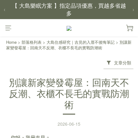
多
‹
›
【新家入厝禮】新家起點，送上祝福
【 涼感家族 】天氣越熱，優惠越多
Home
>
部落格列表
>
大島住感研究｜吉見的入厝不後悔筆記
>
別讓新
家變發霉屋：回南天不反潮、衣櫃不長毛的實戰防潮術
父親節｜靠山計劃，最高折 $2,500
倒數 1天04小時43分鐘34秒
文章分類
別讓新家變發霉屋：回南天不
反潮、衣櫃不長毛的實戰防潮
術
2026-06-15
你好，我是吉見。