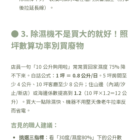
後拉延長線）。
● 3. 除濕機不是買大的就好！照
坪數算功率別買廢物
店員一句「10 公升夠用啦」常常買回家濕度 75% 降
不下來。白話公式：
1 坪 ＝ 0.8 公升/日
。5 坪房間至
少 4 公升、10 坪客廳至少 8 公升；住山邊（內湖/汐
止/新店）或海邊係數提高到
1.2
（10 坪×1.2＝12 公
升）。買大一點除濕快、機器不用整天像老牛拉車反
而省電。
吉見的職人建議：
挑選三指標
：看「30度/濕度80%」下的公升數