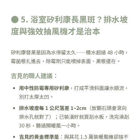
● 5. 浴室矽利康長黑斑？排水坡
度與強效抽風機才是治本
矽利康發黑是因為水停留太久——積水超過 48 小時，
霉菌根扎進去，除霉劑只能噴掉表面、黑根還在。
吉見的職人建議：
用中性防霉專用矽利康
，打成平滑斜面讓水順流，
別打太厚太凹。
排水坡度每 1 公尺落差 1~2cm
（放顆石頭會滾向
排水孔就對了）；已裝潢好就買刮水板，洗完澡刮
30 秒，勝過開暖風一小時。
吉見的黃金標準是
：與其花 1.5 萬裝暖風機卻捨不