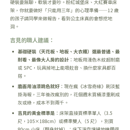
硬裝要無聊，軟裝才要吵。粉紅城堡床、大紅賽車床
架，你就要做好「只能用三年」的心理準備——12 歲
的孩子請同學來做報告，看到公主床真的會想挖地
洞。
吉見的職人建議：
基礎硬裝（天花板、地板、大衣櫃）選最普通、最
耐看、最像大人房的設計
：地板用淺色木紋超耐磨
或 SPC，玩具掉地上能吸黆音、換什麼家具都百
搭。
牆面用油漆跳色就好
：現在瘋《冰雪奇緣》刷淡藍
掛海報，三年後改瘋別的，花個週末買桶漆重刷成
灰或綠，成本不到兩千。
吉見的黃金標準是
：床架直接買標準單人（3.5
尺，105×188cm）或標準雙人（5 尺），別買
80cm 小床（翻身就掉）；床下淨空讓掃地機鑽得