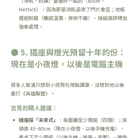
（滑軌、鉸鍊）要選好一點的（Blum、
Hettich），因為那是消耗品壞了門片會歪；地板
選超耐磨（觸感溫潤、摔倒不痛），接縱請師傅加
強幸處理。
● 5. 插座與燈光預留十年的份：
現在是小夜燈，以後是電腦主機
很多人裝潢只想到小孩現在用點讀筆，沒想到他以後
要打《英雄聯盟》。
吉見的職人建議：
插座採「未來式」
：每面牆至少兩組（四個）；床
頭高 45~60cm（現在小夜燈、以後手機充電）、
書桌下至少兩組（以後主機、螢幕、音響）、牆角