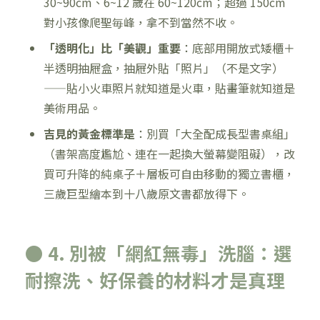
30~90cm、6~12 歲在 60~120cm；超過 150cm
對小孩像爬聖毎峰，拿不到當然不收。
「透明化」比「美觀」重要
：底部用開放式矮櫃＋
半透明抽屜盒，抽屜外貼「照片」（不是文字）
——貼小火車照片就知道是火車，貼畫筆就知道是
美術用品。
吉見的黃金標準是
：別買「大全配成長型書桌組」
（書架高度尷尬、連在一起換大螢幕變阻礙），改
買可升降的純桌子＋層板可自由移動的獨立書櫃，
三歲巨型繪本到十八歲原文書都放得下。
● 4. 別被「網紅無毒」洗腦：選
耐擦洗、好保養的材料才是真理