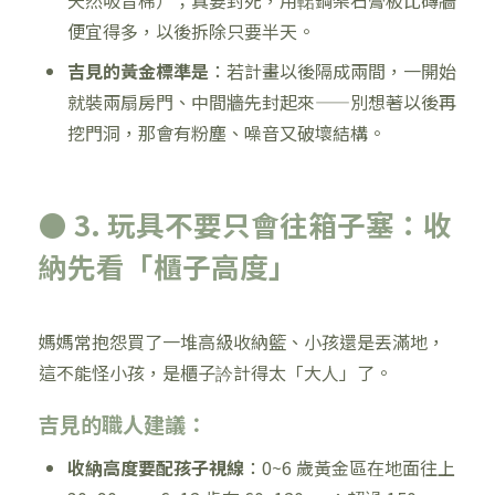
天然吸音棉）；真要封死，用輑鋼架石膏板比磚牆
便宜得多，以後拆除只要半天。
吉見的黃金標準是
：若計畫以後隔成兩間，一開始
就裝兩扇房門、中間牆先封起來——別想著以後再
挖門洞，那會有粉塵、噪音又破壞結構。
● 3. 玩具不要只會往箱子塞：收
納先看「櫃子高度」
媽媽常抱怨買了一堆高級收納籃、小孩還是丟滿地，
這不能怪小孩，是櫃子訡計得太「大人」了。
吉見的職人建議：
收納高度要配孩子視線
：0~6 歲黃金區在地面往上