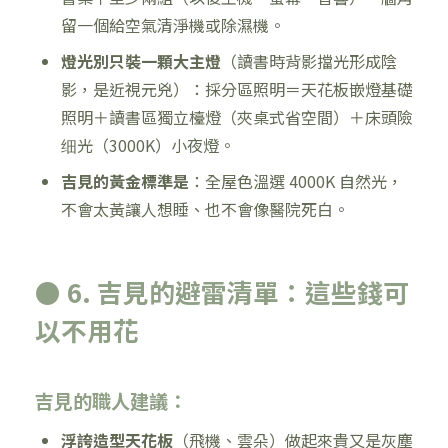
留一個給空氣清淨機或除濕機。
燈光別只裝一顆大主燈
（讀書時背影擋光形成陰
影，是近視元兇）：採分區照明＝天花板嵌燈基礎
照明＋讀書區獨立檯燈（夾桌式省空間）＋床頭險
细光（3000K）小夜燈。
吉見的黃金標準是
：全屋色溫選 4000K 自然光，
不會太黃讓人想睡、也不會像醫院死白。
● 6. 吉見的避雷清單：這些錢可
以不用花
吉見的職人建議：
浮誇造型天花板
（飛機、雲朵）做起來貴又是灰塵