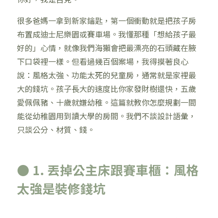
很多爸媽一拿到新家鑰匙，第一個衝動就是把孩子房
布置成迪士尼樂園或賽車場。我懂那種「想給孩子最
好的」心情，就像我們海獺會把最漂亮的石頭藏在腋
下口袋裡一樣。但看過幾百個案場，我得摸著良心
說：風格太強、功能太死的兒童房，通常就是家裡最
大的錢坑。孩子長大的速度比你家發財樹還快，五歲
愛佩佩豬、十歲就嫌幼稚。這篇就教你怎麼規劃一間
能從幼稚園用到讀大學的房間。我們不談設計語彙，
只談公分、材質、錢。
● 1. 丟掉公主床跟賽車櫃：風格
太強是裝修錢坑