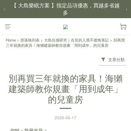
‹
›
【新家入厝禮】新家起點，送上祝福
【 涼感家族 】天氣越熱，優惠越多
Home
>
部落格列表
>
大島住感研究｜吉見的入厝不後悔筆記
>
別再買
父親節｜靠山計劃，最高折 $2,500
三年就換的家具！海獺建築師教你規畫「用到成年」的兒童房
倒數 4天05小時49分鐘04秒
文章分類
別再買三年就換的家具！海獺
建築師教你規畫「用到成年」
的兒童房
2026-06-17
你好，我是吉見。