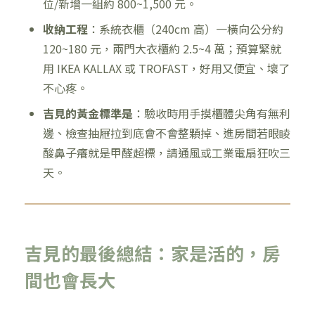
位/新增一組約 800~1,500 元。
收納工程
：系統衣櫃（240cm 高）一橫向公分約
120~180 元，兩門大衣櫃約 2.5~4 萬；預算緊就
用 IKEA KALLAX 或 TROFAST，好用又便宜、壞了
不心疼。
吉見的黃金標準是
：驗收時用手摸櫃體尖角有無利
邊、檢查抽屜拉到底會不會整顆掉、進房間若眼睖
酸鼻子癢就是甲醛超標，請通風或工業電扇狂吹三
天。
吉見的最後總結：家是活的，房
間也會長大