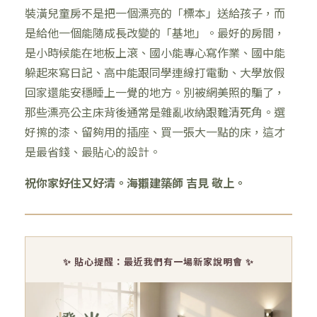
裝潢兒童房不是把一個漂亮的「標本」送給孩子，而
是給他一個能隨成長改變的「基地」。最好的房間，
是小時候能在地板上滾、國小能專心寫作業、國中能
躲起來寫日記、高中能跟同學連線打電動、大學放假
回家還能安穩睡上一覺的地方。別被網美照的騙了，
那些漂亮公主床背後通常是雜亂收納跟難清死角。選
好擦的漆、留夠用的插座、買一張大一點的床，這才
是最省錢、最貼心的設計。
祝你家好住又好清。海獺建築師 吉見 敬上。
✨ 貼心提醒：最近我們有一場新家說明會 ✨