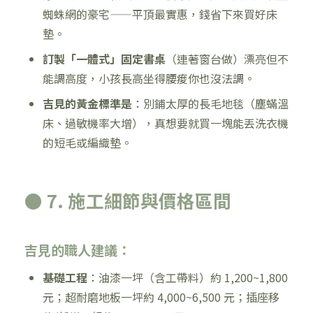
蜘蛛網的豪宅——平頂最實惠，錢省下來買好床
墊。
訂製「一體式」固定書桌
（連著窗台做）漂亮但不
能調高度，小孩長高坐得腰痠你也沒法調。
吉見的黃金標準是
：別鋪太厚的長毛地毯（塵蟎溫
床、過敏機率大增），真想要就買一塊能丟洗衣機
的短毛或編織墊。
● 7. 施工細節與價格區間
吉見的職人建議：
基礎工程
：油漆一坪（含工帶料）約 1,200~1,800
元；超耐磨地板一坪約 4,000~6,500 元；插座移