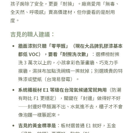
孩子房除了安全，更要「耐操」。廠商愛用「無毒、
全天然、呼吸感」賣高價建材，但你要看的是耐用
度。
吉見的職人建議：
牆面漆別只聽「零甲醛」（現在大品牌乳膠漆基本
都低 VOC），要看「耐擦洗次數」
：選標榜耐擦
洗 3 萬次以上的，小孩拿彩色筆畫牆、巧克力手
摸牆，濕抹布加點洗碗精一擦就掉；別選嬌貴的特
殊漆或壁紙（台灣易發霉）。
系統櫃板材 E1 等級在台灣氣候通常就夠用
（防潮
有時比 F1 更穩定），關鍵在「封邊」做得好不好
——封邊好甲醛漏不出、水氣進不去，櫃子才不會
像泡麵一樣脹起來。
吉見的黃金標準是
：板材選普通 E1 就好，五金