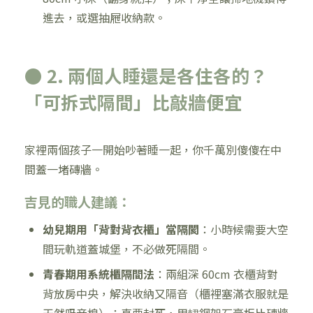
進去，或選抽屜收納款。
● 2. 兩個人睡還是各住各的？
「可拆式隔間」比敲牆便宜
家裡兩個孩子一開始吵著睡一起，你千萬別傻傻在中
間蓋一堵磚牆。
吉見的職人建議：
幼兒期用「背對背衣櫃」當隔閡
：小時候需要大空
間玩軌道蓋城堡，不必做死隔間。
青春期用系統櫃隔間法
：兩組深 60cm 衣櫃背對
背放房中央，解決收納又隔音（櫃裡塞滿衣服就是