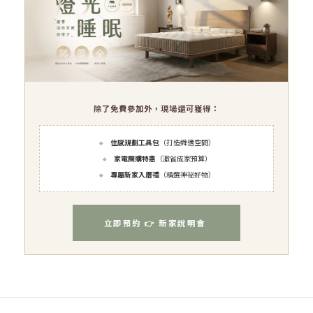
除了免費參加外，現場還可獲得：
🔸
住感規劃工具包
（打造舜適空間）
🔸
家電團購特惠
（激省成家預算）
🔸
專屬新家入厝禮
（精選神祕好物）
立即預約 👉 新家說明會