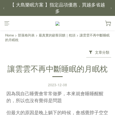
【 大島樂眠方案 】指定品項優惠，買越多省越
‹
›
多
【新家入厝禮】新家起點，送上祝福
Home
>
部落格列表
>
最真實的顧客回饋｜枕頭
>
讓雲雲不再中斷睡眠
【 涼感家族 】天氣越熱，優惠越多
的月眠枕
文章分類
父親節｜靠山計劃，最高折 $2,500
倒數 2天03小時27分鐘18秒
讓雲雲不再中斷睡眠的月眠枕
2023-12-08
因為我自己睡覺會常常做夢，本來就會睡睡醒醒
的，所以也沒有覺得是問題
但最大的原因是晚上躺下的時候，會感覺脖子空空