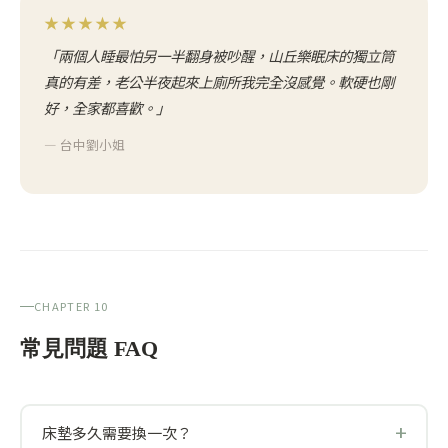
★★★★★
「兩個人睡最怕另一半翻身被吵醒，山丘樂眠床的獨立筒
真的有差，老公半夜起來上廁所我完全沒感覺。軟硬也剛
好，全家都喜歡。」
— 台中劉小姐
CHAPTER 10
常見問題 FAQ
床墊多久需要換一次？