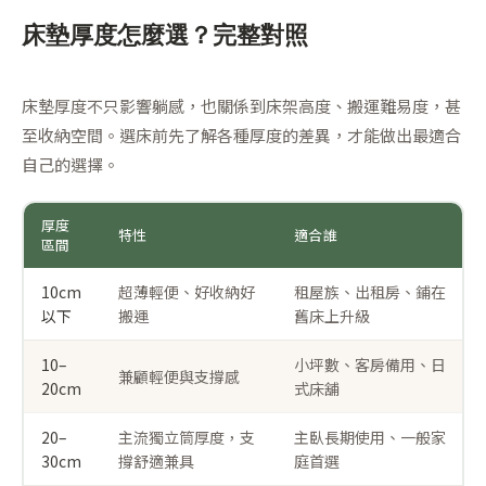
床墊厚度怎麼選？完整對照
床墊厚度不只影響躺感，也關係到床架高度、搬運難易度，甚
至收納空間。選床前先了解各種厚度的差異，才能做出最適合
自己的選擇。
厚度
特性
適合誰
區間
10cm
超薄輕便、好收納好
租屋族、出租房、鋪在
以下
搬運
舊床上升級
10–
小坪數、客房備用、日
兼顧輕便與支撐感
20cm
式床舖
20–
主流獨立筒厚度，支
主臥長期使用、一般家
30cm
撐舒適兼具
庭首選