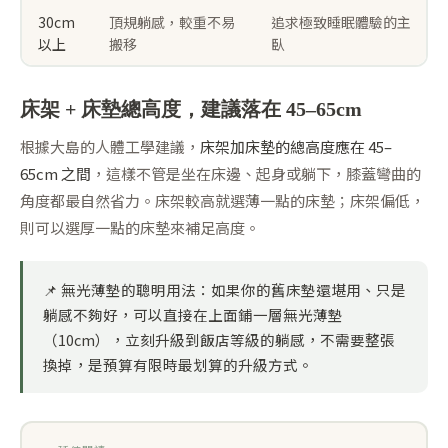
30cm
頂規躺感，較重不易
追求極致睡眠體驗的主
以上
搬移
臥
床架 + 床墊總高度，建議落在 45–65cm
根據大島的人體工學建議，
床架加床墊的總高度應在 45–
65cm 之間
，這樣不管是坐在床邊、起身或躺下，膝蓋彎曲的
角度都最自然省力。床架較高就選薄一點的床墊；床架偏低，
則可以選厚一點的床墊來補足高度。
📌
無光薄墊的聰明用法：
如果你的舊床墊還堪用、只是
躺感不夠好，可以直接在上面鋪一層無光薄墊
（10cm），立刻升級到飯店等級的躺感，不需要整張
換掉，是預算有限時最划算的升級方式。