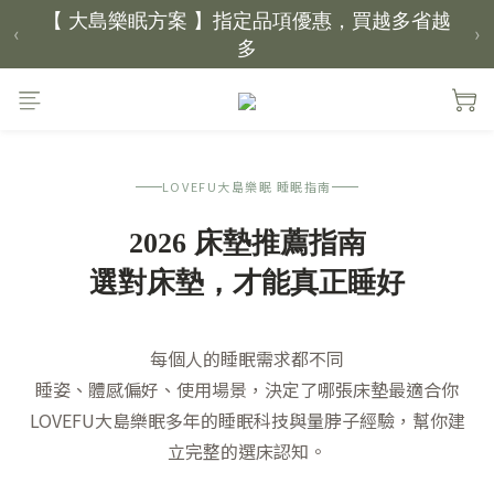
‹
›
【新家入厝禮】新家起點，送上祝福
【 涼感家族 】天氣越熱，優惠越多
父親節｜靠山計劃，最高折 $2,500
LOVEFU大島樂眠 睡眠指南
倒數 2天07小時16分鐘27秒
2026 床墊推薦指南
選對床墊，才能真正睡好
每個人的睡眠需求都不同
睡姿、體感偏好、使用場景，決定了哪張床墊最適合你
LOVEFU大島樂眠多年的睡眠科技與量脖子經驗，幫你建
立完整的選床認知。