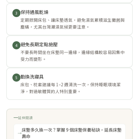
保持通風乾燥
3
定期掀開床包、讓床墊透氣，避免濕氣累積滋生黴菌與
塵蟎，尤其台灣潮濕氣候更要注意。
避免長期定點施壓
4
不要長時間坐在床墊同一邊緣，邊緣結構較容易因集中
受力而變形。
勤換洗寢具
5
床包、枕套建議每 1–2 週清洗一次，保持睡眠環境潔
淨，對過敏體質的人特別重要。
延伸閱讀
床墊多久換一次？掌握 9 個床墊保養秘訣，延長床墊
壽命