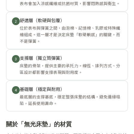
表布會加入涼感纖維或抗菌材質，影響悶熱感與衛生。
舒適層（軟硬與包覆）
2
位於表布與彈簧之間，由泡棉、記憶棉、乳膠或特殊纖
維組成。這一層才是決定床墊「軟硬躺感」的關鍵，而
不是彈簧。
支撐層（獨立筒彈簧）
3
床墊的骨架，提供主要的承托力。線徑、排列方式、分
區設計都影響支撐表現與耐用度。
基礎層（穩定與耐用）
4
最底層的支撐基底，穩定整張床墊的結構，避免邊緣塌
陷，延長使用壽命。
關於「無光床墊」的材質