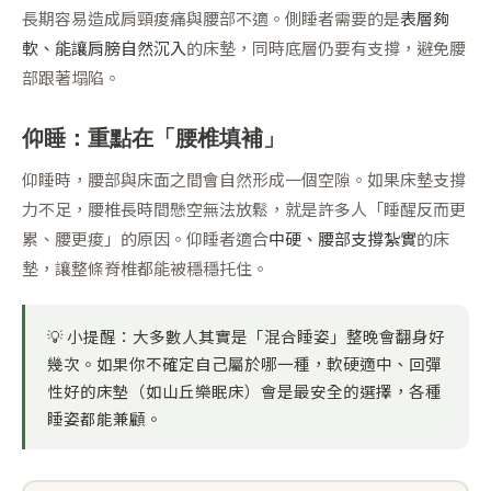
長期容易造成肩頸痠痛與腰部不適。側睡者需要的是
表層夠
軟、能讓肩膀自然沉入
的床墊，同時底層仍要有支撐，避免腰
部跟著塌陷。
仰睡：重點在「腰椎填補」
仰睡時，腰部與床面之間會自然形成一個空隙。如果床墊支撐
力不足，腰椎長時間懸空無法放鬆，就是許多人「睡醒反而更
累、腰更痠」的原因。仰睡者適合
中硬、腰部支撐紮實
的床
墊，讓整條脊椎都能被穩穩托住。
💡
小提醒：
大多數人其實是「混合睡姿」整晚會翻身好
幾次。如果你不確定自己屬於哪一種，軟硬適中、回彈
性好的床墊（如山丘樂眠床）會是最安全的選擇，各種
睡姿都能兼顧。