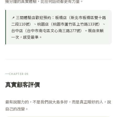
幾分鐘的真實體驗，比任何話術都更有力量。
📌
三間體驗店歡迎預約：
板橋店（新北市板橋區雙十路
二段110號）、桃園店（桃園市蘆竹區上竹路133號）、
台中店（台中市南屯區文心南三路277號）。親自來躺
一次，感受最準。
CHAPTER 09
真實顧客評價
最有說服力的，不是我們說大島多好，而是真正睡好的人，說
自己的改變。