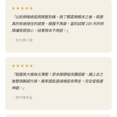
★★★★★
「以前側睡總是肩膀壓到痛，換了飄雲樂眠床之後，肩膀
真的有被接住的感覺，睡醒不再痠。當初試睡 100 天的保
障讓我很放心，結果根本不用退。」
— 台北黃小姐
★★★★★
「租屋族大推無光薄墊！原本睡硬板床腰超痠，鋪上去之
後整個躺感升級，搬家還能直接捲起來帶走，完全是租屋
神器。」
— 新竹陳先生