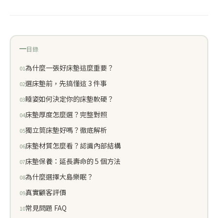
目錄
為什麼一張好床墊這麼重要？
選床墊前，先搞懂這 3 件事
睡姿如何決定你的床墊軟硬？
床墊厚度怎麼選？完整對照
獨立筒床墊好嗎？徹底解析
床墊材質怎麼看？認識內部結構
床墊保養：延長壽命的 5 個方法
為什麼選擇大島樂眠？
真實顧客評價
常見問題 FAQ