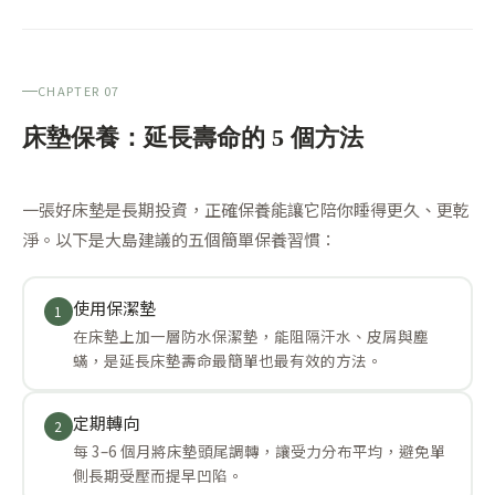
CHAPTER 07
床墊保養：延長壽命的 5 個方法
一張好床墊是長期投資，正確保養能讓它陪你睡得更久、更乾
淨。以下是大島建議的五個簡單保養習慣：
使用保潔墊
1
在床墊上加一層防水保潔墊，能阻隔汗水、皮屑與塵
蟎，是延長床墊壽命最簡單也最有效的方法。
定期轉向
2
每 3–6 個月將床墊頭尾調轉，讓受力分布平均，避免單
側長期受壓而提早凹陷。