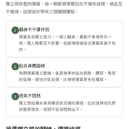
獨立筒床墊的彈簧，每一顆都被單獨包在不織布袋裡，彼此互
不連接。這個設計帶來三個關鍵優點：
翻身不干擾伴侶
1
彈簧各自獨立受力，一個人翻身，震動不會傳到另一
側，兩人睡眠互不影響。這是傳統連結式彈簧床做不到
的。
貼合身體曲線
2
每顆彈簧獨立壓縮，能更精準地貼合肩膀、腰部、臀部
的弧線，提供分區支撐，比傳統彈簧更有包覆感。
透氣不悶熱
3
獨立筒結構本身具備空氣流通的通道，比記憶棉或乳膠
床墊更透氣，夜間不容易悶熱出汗。