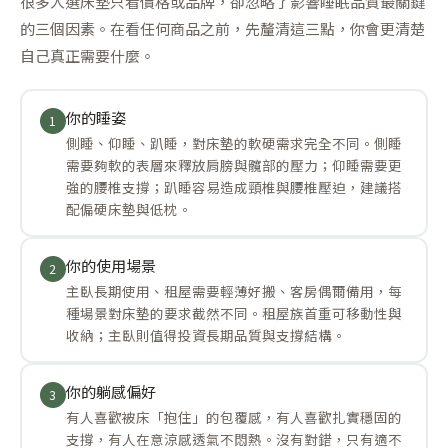
很多人選床墊只看價格或品牌，卻忽略了影響睡眠品質最關鍵
的三個因素。在看任何商品之前，先釐清這三點，你會更清楚
自己真正需要什麼。
你的睡姿
1
側睡、仰睡、趴睡，對床墊的軟硬需求完全不同。側睡
需要夠軟的表層來釋放肩膀與髖部的壓力；仰睡需要更
強的腰椎支撐；趴睡容易造成頸椎與腰椎壓迫，建議搭
配偏硬床墊與低枕。
你的使用場景
2
主臥長期使用、租屋需要輕薄好搬、客房偶爾備用，每
種場景對床墊的要求截然不同。租屋族首重可移動性與
收納；主臥則值得投資長期品質與支撐結構。
你的躺感偏好
3
有人喜歡被床「抱住」的包覆感，有人喜歡扎實穩固的
支撐，有人在意涼感透氣不悶熱。沒有對錯，只有適不