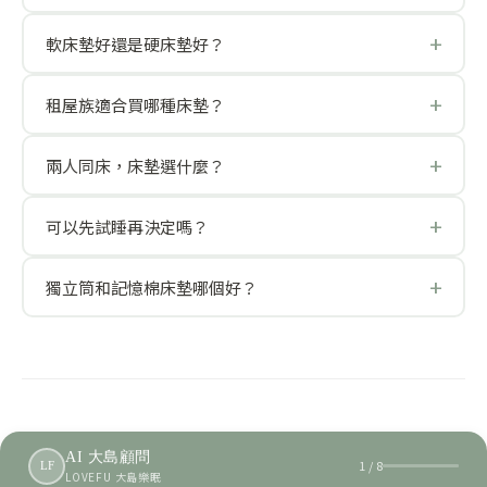
軟床墊好還是硬床墊好？
租屋族適合買哪種床墊？
兩人同床，床墊選什麼？
可以先試睡再決定嗎？
獨立筒和記憶棉床墊哪個好？
AI 大島顧問
1 / 8
LF
LOVEFU 大島樂眠