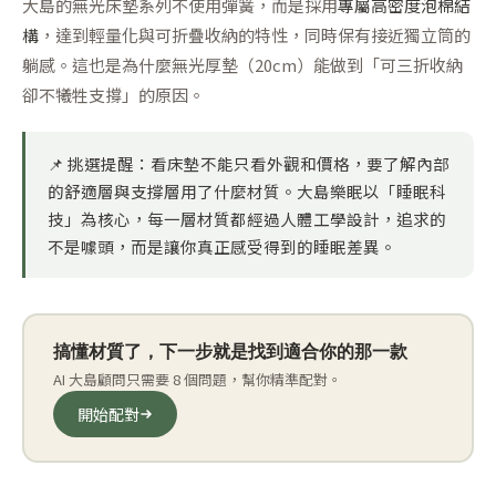
大島的無光床墊系列不使用彈簧，而是採用
專屬高密度泡棉結
構
，達到輕量化與可折疊收納的特性，同時保有接近獨立筒的
躺感。這也是為什麼無光厚墊（20cm）能做到「可三折收納
卻不犧牲支撐」的原因。
📌
挑選提醒：
看床墊不能只看外觀和價格，要了解內部
的舒適層與支撐層用了什麼材質。大島樂眠以「睡眠科
技」為核心，每一層材質都經過人體工學設計，追求的
不是噱頭，而是讓你真正感受得到的睡眠差異。
搞懂材質了，下一步就是找到適合你的那一款
AI 大島顧問只需要 8 個問題，幫你精準配對。
開始配對