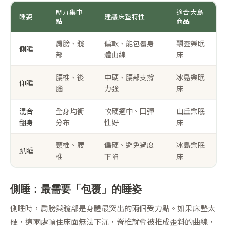
壓力集中
適合大島
睡姿
建議床墊特性
點
商品
肩膀、髖
偏軟、能包覆身
飄雲樂眠
側睡
部
體曲線
床
腰椎、後
中硬、腰部支撐
冰島樂眠
仰睡
腦
力強
床
混合
全身均衡
軟硬適中、回彈
山丘樂眠
翻身
分布
性好
床
頸椎、腰
偏硬、避免過度
冰島樂眠
趴睡
椎
下陷
床
側睡：最需要「包覆」的睡姿
側睡時，肩膀與髖部是身體最突出的兩個受力點。如果床墊太
硬，這兩處頂住床面無法下沉，脊椎就會被推成歪斜的曲線，