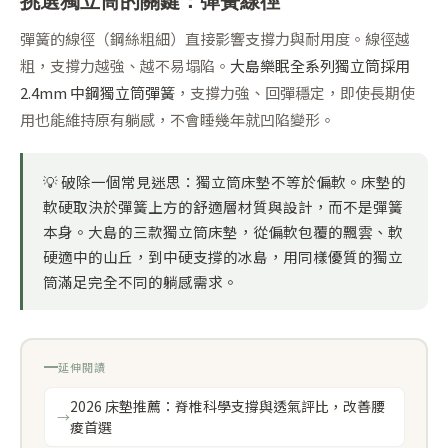
挑選獨立筒的關鍵：彈簧線徑
彈簧的線徑（鋼絲粗細）直接影響支撐力與耐用度。線徑越
粗，支撐力越強、越不易塌陷。
大島樂眠全系列獨立筒採用
2.4mm 中鋼獨立筒彈簧
，支撐力強、回彈穩定，即使長期使
用也能維持原有躺感，不會睡幾年就凹陷變形。
💡
破除一個常見迷思：
獨立筒床墊不等於偏軟。床墊的
軟硬取決於彈簧上方的舒適層材質與設計，而不是彈簧
本身。大島的三款獨立筒床墊，從偏軟包覆的飄雲、軟
硬適中的山丘，到中硬支撐的冰島，用同樣優質的獨立
筒滿足完全不同的躺感需求。
延伸閱讀
2026 床墊推薦：脊椎科學支撐與透氣評比，改善腰
痠首選