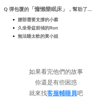
「慵懶樂眠床」
Q 彈包覆的
，幫助了...
腰部需要支撐的小蔡
久坐骨盆前傾的Ron
無法睡太軟的黃小姐
如果看完他們的故事
你還是有些困惑
就來找
吧
客服輔睡員