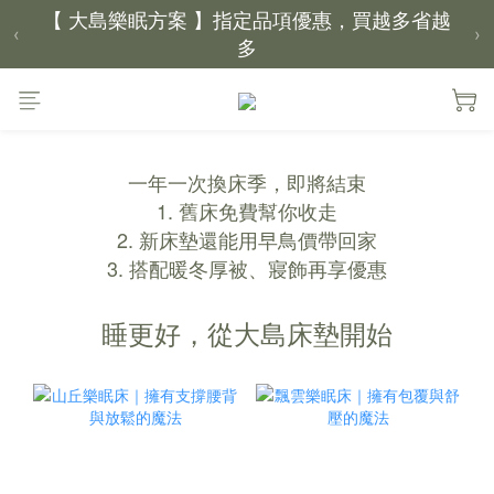
【 大島樂眠方案 】指定品項優惠，買越多省越
‹
›
多
【新家入厝禮】新家起點，送上祝福
【 涼感家族 】天氣越熱，優惠越多
一年一次換床季，即將結束
1. 舊床免費幫你收走
父親節｜靠山計劃，最高折 $2,500
2. 新床墊還能用早鳥價帶回家
倒數 2天08小時29分鐘52秒
3. 搭配暖冬厚被、寢飾再享優惠
睡更好，從大島床墊開始