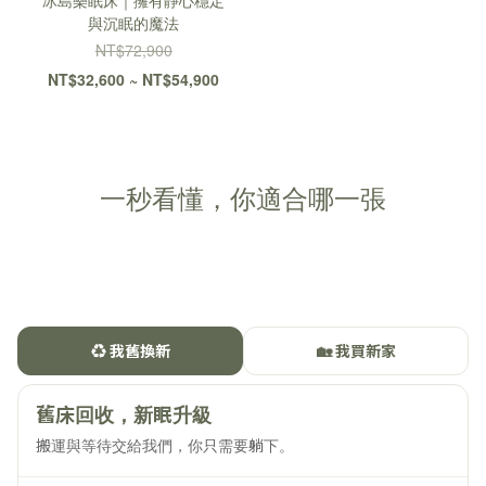
冰島樂眠床｜擁有靜心穩定
與沉眠的魔法
NT$72,900
NT$32,600 ~ NT$54,900
一秒看懂，你適合哪一張
♻️ 我舊換新
🏡 我買新家
舊床回收，新眠升級
搬運與等待交給我們，你只需要躺下。