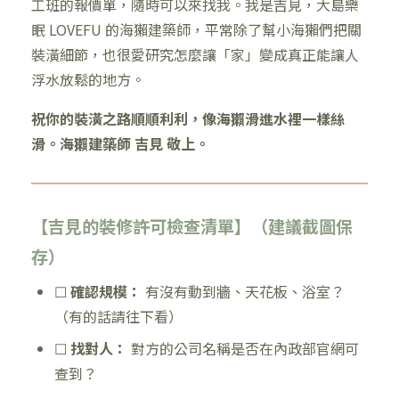
工班的報價單，隨時可以來找我。我是吉見，大島樂
眠 LOVEFU 的海獺建築師，平常除了幫小海獺們把關
裝潢細節，也很愛研究怎麼讓「家」變成真正能讓人
浮水放鬆的地方。
祝你的裝潢之路順順利利，像海獺滑進水裡一樣絲
滑。海獺建築師 吉見 敬上。
【吉見的裝修許可檢查清單】（建議截圖保
存）
☐
確認規模：
有沒有動到牆、天花板、浴室？
（有的話請往下看）
☐
找對人：
對方的公司名稱是否在內政部官網可
查到？