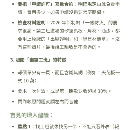
要把「申請許可」寫進合約
：明確規定由誰負責申
請、費用多少、如果申請沒過要怎麼賠償。
檢查材料證明
：2026 年新制對「一級防火」的要
求很高。請工班進場的矽酸鈣板、角材、油漆，都
要附上原廠的「出廠證明」和「綠建材標章」。沒
有這些照片，最後竣工驗收是不會過的。
3. 避開「幽靈工班」的特徵
報價單只有一頁，而且含糊其詞（例如：天花板一
式 10 萬）。
要求一次付清，或是第一期款要收超過 30%。
問到執照問題就顧左右而言他。
吉見的職人建議：
重點 1
：找工班就像找另一半，不能只看外表（報