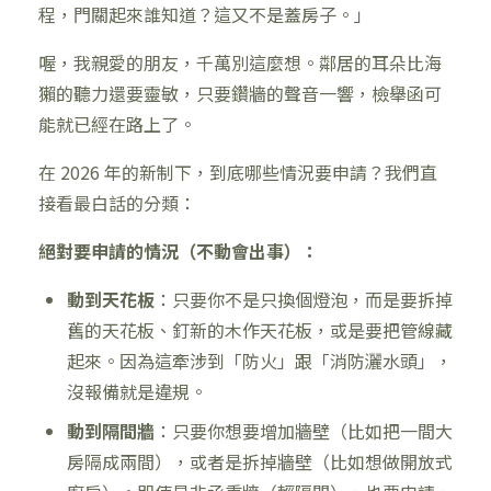
程，門關起來誰知道？這又不是蓋房子。」
喔，我親愛的朋友，千萬別這麼想。鄰居的耳朵比海
獺的聽力還要靈敏，只要鑽牆的聲音一響，檢舉函可
能就已經在路上了。
在 2026 年的新制下，到底哪些情況要申請？我們直
接看最白話的分類：
絕對要申請的情況（不動會出事）：
動到天花板
：只要你不是只換個燈泡，而是要拆掉
舊的天花板、釘新的木作天花板，或是要把管線藏
起來。因為這牽涉到「防火」跟「消防灑水頭」，
沒報備就是違規。
動到隔間牆
：只要你想要增加牆壁（比如把一間大
房隔成兩間），或者是拆掉牆壁（比如想做開放式