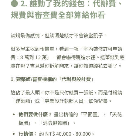
● 2. 誰動了我的錢包：代辦費、
規費與審查費全部算給你看
談錢最傷感情，但談清楚錢才不會被當凱子。
很多屋主收到報價單，看到一項「室內裝修許可申請
費：8 萬到 12 萬」，都會嚇得跳進水裡。這筆錢到底
貴在哪？吉見幫你拆解開來，讓你知道錢花去哪了。
1. 建築師/審查機構的「代辦與設計費」
這佔了最大頭。你不是只付錢買一張紙，而是付錢請
「建築師」或「專業設計執照人員」幫你背書。
他們要做什麼？
畫出精確的「平面圖」、「天花
板圖」、「消防避難圖」。
行情價：
約 NT$ 40,000 - 80,000。