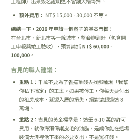
工程師）出來簽名證明這不會讓大樓垮掉。
額外費用：
NT$ 15,000 - 30,000 不等。
總結一下，2026 年申請一個案子的基本門檻：
在台北市、新北市等一線城市，整套辦到好（包含開
工申報與竣工驗收），預算請抓
NT$ 60,000 -
100,000
。
吉見的職人建議：
重點 1
：千萬不要為了省這筆錢去找那種說「我幫
你私下搞定」的工班。如果被停工，你每天要付出
的租房成本、延遲入厝的損失，絕對遠超過這 8
萬塊。
重點 2
：吉見的黃金標準是：這筆 6-10 萬的許可
費用，就像海獺保護皮毛的油脂，是讓你能在這場
裝潢大浪裡活下來的必要支出，不是冤枉錢。