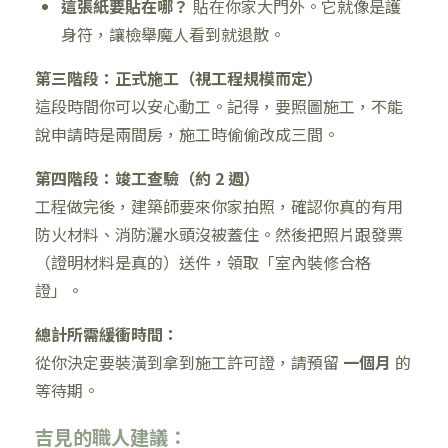
這張紙要貼在哪？
貼在你家大門外。它就像是護
身符，讓檢舉魔人看到就退散。
第三階段：正式施工（視工程規模而定）
這段時間你可以安心動工。記得，要照圖施工，不能
說申請時是兩間房，施工時偷偷改成三間。
第四階段：竣工查驗（約 2 週）
工程做完後，建築師要來你家拍照，確認你真的有用
防火材料、消防灑水頭沒被蓋住。然後把照片跟發票
（證明材料是真的）送件，領取「室內裝修合格
證」。
總計所需緩衝時間：
從你決定要裝潢到拿到施工許可證，請預留
一個月
的
等待期。
吉見的職人建議：