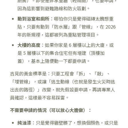
廚房）。即使是非承重牆（輕隔間），也要申請，
因為這影響到避難路線和防火區劃。
動到浴室和廁所
：哪怕你只是覺得磁磚太醜想重
貼，只要有動到「防水層」跟「管線」，在 2026
年的新規裡，這都被列為重點管理項目。
大樓的高度
：如果你家是 6 層樓以上的大廈，或
是 5 層樓以下的集合住宅但有增建（頂樓加
蓋），基本上隨便動一下都要申請。
吉見的黃金標準是：只要工程會「拆」、「敲」、
「埋管線」，或讓「逃生動線（也就是發生火災時逃
出去的路徑）」改變，就先假設要申請，再請專業人
員確認，這樣最不容易踩雷。
不需要申請的情況（可以放心大膽做）：
純油漆
：只是覺得牆壁髒了，想換個顏色，或只是