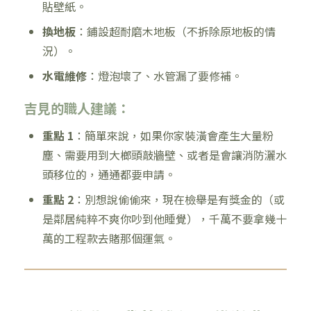
貼壁紙。
換地板
：鋪設超耐磨木地板（不拆除原地板的情
況）。
水電維修
：燈泡壞了、水管漏了要修補。
吉見的職人建議：
重點 1
：簡單來說，如果你家裝潢會產生大量粉
塵、需要用到大榔頭敲牆壁、或者是會讓消防灑水
頭移位的，通通都要申請。
重點 2
：別想說偷偷來，現在檢舉是有獎金的（或
是鄰居純粹不爽你吵到他睡覺），千萬不要拿幾十
萬的工程款去賭那個運氣。