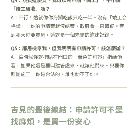
Q4：規費這麼貴，我可以只申請「開工」，不申請
「竣工驗收」嗎？
A：不行！這就像你海獺吃飯只吃一半。沒有「竣工合
格證」，你的申請案就沒結案，政府會一直追蹤。等
到哪天你要賣房，這就是一個未結的違建記錄。
Q5：鄰居檢舉我，但我明明有申請許可，該怎麼辦？
A：這時候你就把貼在門口的「黃色許可證」指給他
看。如果他還是要叫建管處來，就讓他們來。只要你
照圖施工，你是合法的，誰也動不了你。
吉見的最後總結：申請許可不是
找麻煩，是買一份安心