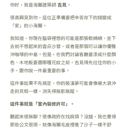
你好，我是海獺建築師
吉見
。
很高興見到你，這位正準備要把辛苦存下的錢變成
「家」的小海獺。
我知道，你現在腦袋裡想的可能是那張軟綿綿、坐下
去就不想起來的雲朵沙發，或者是那個可以讓你優雅
沖咖啡的中島。但是，在我們討論客廳要漆成什麼顏
色、木地板要選哪種花紋之前，吉見得先拉住你的小
手，跟你說一件最重要的事。
這件事如果不先搞定，你的裝潢夢可能會像被大浪沖
走的貝殼一樣，消失得無影無蹤。
這件事就是「室內裝修許可」。
聽起來很無聊？很像政府在找麻煩？沒錯，我也覺得
那些公文很煩，就像海獺毛皮裡進了沙子一樣不舒