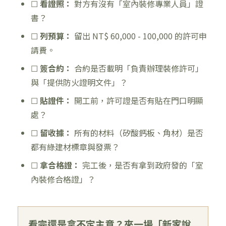
☐
看證照：
對方有沒有「室內裝修專業人員」證
書？
☐
列預算：
留出 NT$ 60,000 - 100,000 的許可申
請費。
☐
簽合約：
合約是否載明「負責辦理裝修許可」
與「提供防火證明文件」？
☐
貼證件：
開工前，許可證是否有貼在門口明顯
處？
☐
留收據：
所有的材料（矽酸鈣板、角材）是否
都有綠建材標章與發票？
☐
拿合格證：
完工後，是否有拿到政府發的「室
內裝修合格證」？
看完還是拿不定主意？來一場「新家說