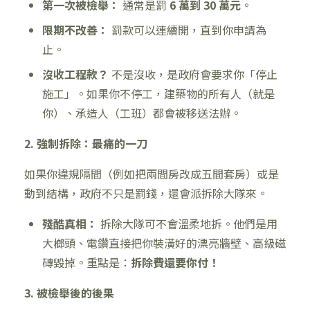
第一次被檢舉：
通常是罰
6 萬到 30 萬元
。
限期不改善：
罰款可以連續開，直到你申請為
止。
沒收工程款？
不是沒收，是政府會要求你「停止
施工」。如果你不停工，建築物的所有人（就是
你）、承造人（工班）都會被移送法辦。
2. 強制拆除：最痛的一刀
如果你違規隔間（例如把兩間房改成五間套房）或是
動到結構，政府不只是罰錢，還會派拆除大隊來。
殘酷真相：
拆除大隊可不會溫柔地拆。他們是用
大榔頭、電鑽直接把你裝潢好的漂亮牆壁、高級磁
磚毀掉。重點是：
拆除費還要你付！
3. 被檢舉後的後果