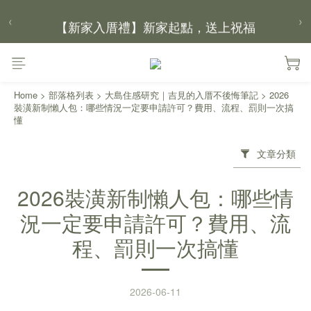
【新家入厝禮】新家起點，送上祝福
‹
›
【 涼感家族 】天氣越熱，優惠越多
Home
>
部落格列表
>
大島住感研究｜吉見的入厝不後悔筆記
>
2026
父親節｜靠山計劃，最高折 $2,500
裝潢新制懶人包：哪些情況一定要申請許可？費用、流程、罰則一次搞
倒數 1天03小時58分鐘12秒
懂
文章分類
2026裝潢新制懶人包：哪些情
況一定要申請許可？費用、流
程、罰則一次搞懂
2026-06-11