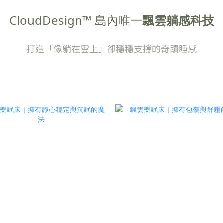
CloudDesign™ 島內唯一
飄雲躺感科技
打造「像躺在雲上」卻穩穩支撐的奇蹟睡感