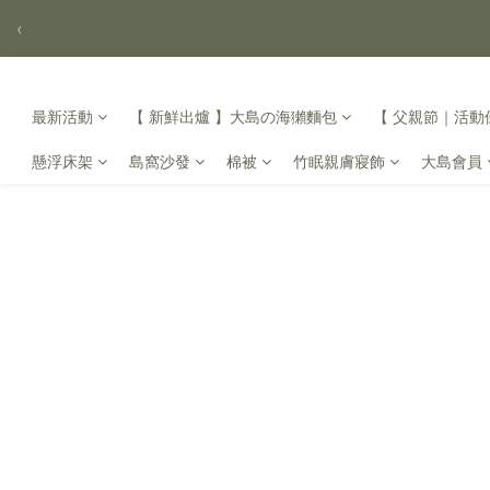
‹
最新活動
【 新鮮出爐 】大島の海獺麵包
【 父親節｜活動倒
懸浮床架
島窩沙發
棉被
竹眠親膚寢飾
大島會員