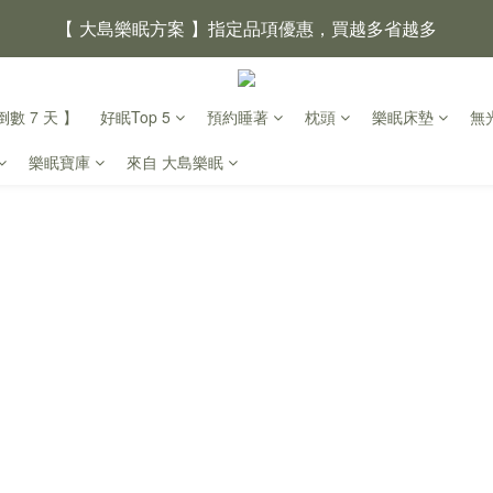
【 大島樂眠方案 】指定品項優惠，買越多省越多
【新家入厝禮】新家起點，送上祝福
數 7 天 】
好眠Top 5
預約睡著
枕頭
樂眠床墊
無
【 涼感家族 】天氣越熱，優惠越多
樂眠寶庫
來自 大島樂眠
父親節｜靠山計劃，最高折 $2,500
倒數 4天10小時09分鐘42