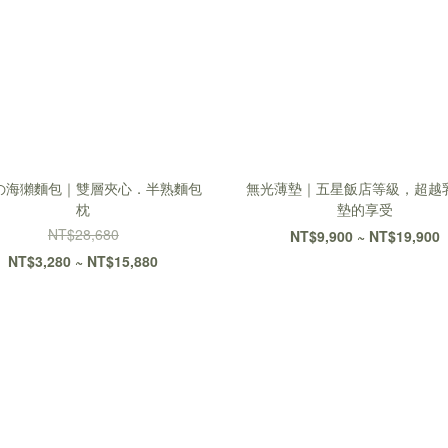
の海獺麵包｜雙層夾心．半熟麵包
無光薄墊｜五星飯店等級，超越
枕
墊的享受
NT$28,680
NT$9,900 ~ NT$19,900
NT$3,280 ~ NT$15,880