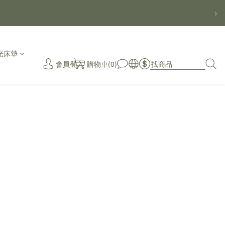
›
光床墊
會員登入
購物車(0)
秒