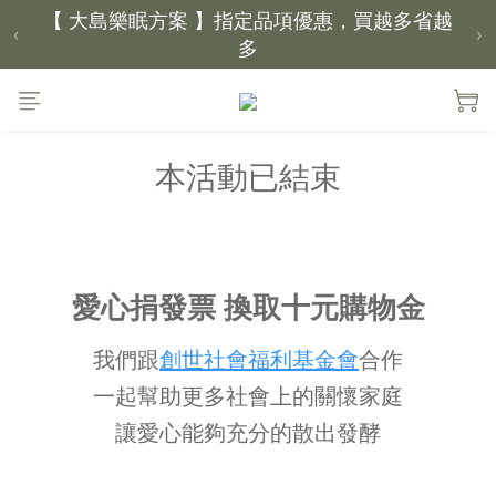
【 大島樂眠方案 】指定品項優惠，買越多省越
‹
›
多
【新家入厝禮】新家起點，送上祝福
本活動已結束
【 涼感家族 】天氣越熱，優惠越多
父親節｜靠山計劃，最高折 $2,500
倒數 2天00小時03分鐘37秒
愛心捐發票 換取十元購物金
我
們
跟
創世社會福利基金會
合作
一起幫助更多社會上的關懷家庭
讓愛心能夠充分的散出發酵