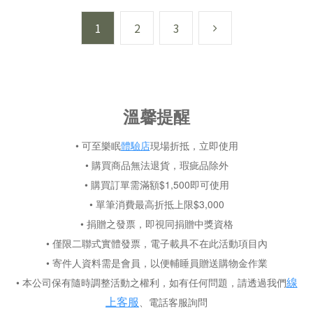
1
2
3
溫馨提醒
• 可至樂眠
體驗店
現場折抵，立即使用
• 購買商品無法退貨，瑕疵品除外
• 購買訂單需滿額$1,500即可使用
• 單筆消費最高折抵上限$3,000
• 捐贈之發票，即視同捐贈中獎資格
• 僅限二聯式實體發票，電子載具不在此活動項目內
• 寄件人資料需是會員，以便輔睡員贈送購物金作業
線
• 本公司保有隨時調整活動之權利，如有任何問題，請透過我們
上客服
、電話客服詢問