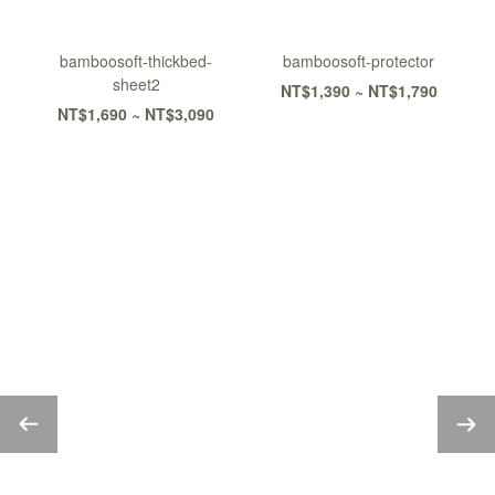
bamboosoft-thickbed-
bamboosoft-protector
sheet2
NT$1,390 ~ NT$1,790
NT$1,690 ~ NT$3,090
大島樂眠中 最真實的故事