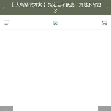
【 大島樂眠方案 】指定品項優惠，買越多省越
‹
›
多
【新家入厝禮】新家起點，送上祝福
【 涼感家族 】天氣越熱，優惠越多
父親節｜靠山計劃，最高折 $2,500
倒數 1天09小時00分鐘35秒