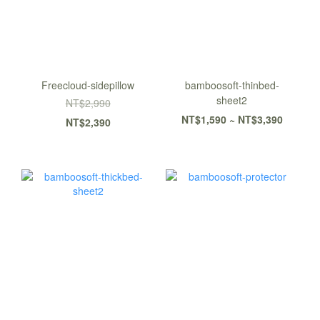
Freecloud-sidepillow
bamboosoft-thinbed-
sheet2
NT$2,990
NT$1,590 ~ NT$3,390
NT$2,390