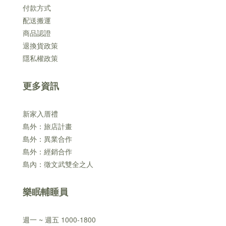
付款方式
配送搬運
商品認證
退換貨政策
隱私權政策
更多資訊
新家入厝禮
島外：旅店計畫
島外：異業合作
島外：經銷合作
島內：徵文武雙全之人
樂眠輔睡員
週一 ~ 週五 1000-1800