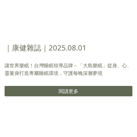
｜康健雜誌｜2025.08.01
讓世界樂眠！台灣睡眠領導品牌－「大島樂眠」從身、心、
靈量身打造專屬睡眠環境，守護每晚深層夢境
閱讀更多