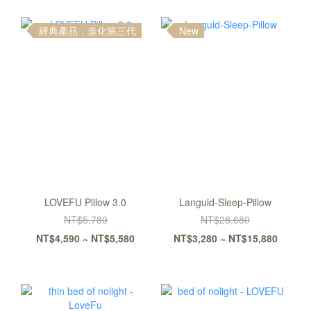
經典產品，進化第三代
New
LOVEFU Pillow 3.0
Languid-Sleep-Pillow
NT$5,780
NT$28,680
NT$4,590 ~ NT$5,580
NT$3,280 ~ NT$15,880