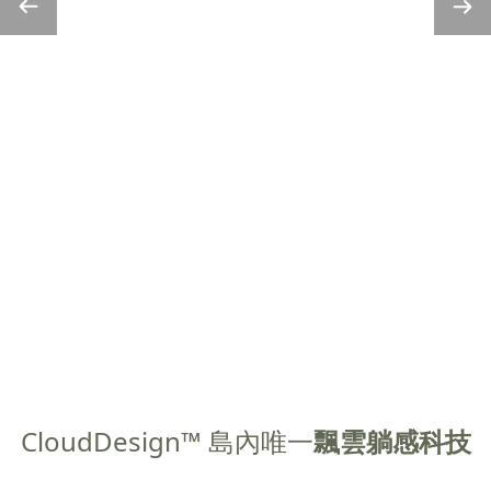
CloudDesign™ 島內唯一
飄雲躺感科技