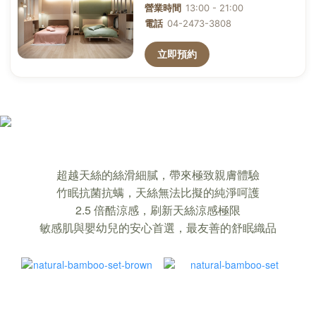
確保你裸睡，也能睡著的「竹眠親膚寢
超越天絲的絲滑細膩，帶來極致親膚體驗
飾」｜超越天絲的舒適
竹眠抗菌抗螨，天絲無法比擬的純淨呵護
2.5 倍酷涼感，刷新天絲涼感極限
敏感肌與嬰幼兒的安心首選，最友善的舒眠織品