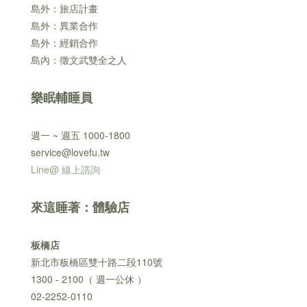
島外：旅店計畫
島外：異業合作
島外：經銷合作
島內：徵文武雙全之人
樂眠輔睡員
週一 ~ 週五 1000-1800
service@lovefu.tw
Line@ 線上諮詢
來這睡著：體驗店
板橋店
新北市板橋區雙十路二段110號
1300 - 2100（ 週一公休 ）
02-2252-0110