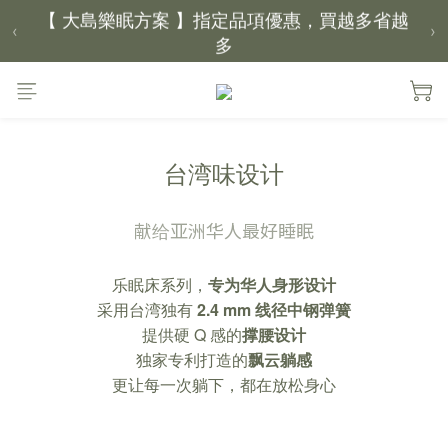
【 大島樂眠方案 】指定品項優惠，買越多省越
‹
›
多
【新家入厝禮】新家起點，送上祝福
【 涼感家族 】天氣越熱，優惠越多
台湾味设计
父親節｜靠山計劃，最高折 $2,500
献给亚洲华人最好睡眠
倒數 3天09小時09分鐘42秒
乐眠床系列，
专为华人身形设计
采用台湾独有
2.4 mm 线径中钢弹簧
提供硬 Q 感的
撑腰设计
独家专利打造的
飘云躺感
更让每一次躺下，都在放松身心