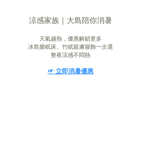
涼感家族｜大島陪你消暑
天氣越熱，優惠解鎖更多
冰島樂眠床、竹眠親膚寢飾一次選
整夜涼感不悶熱
☞ 立即消暑優惠