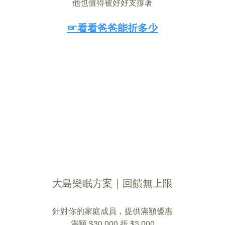
他也值得被好好支撐著
☞看看爸爸能折多少
大島樂眠方案｜回饋無上限
針對你的家庭成員，提供滿額優惠
滿額 $30,000 折 $3,000