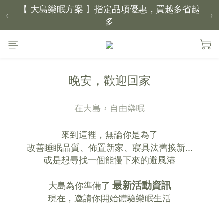
【 大島樂眠方案 】指定品項優惠，買越多省越
‹
›
多
【新家入厝禮】新家起點，送上祝福
【 涼感家族 】天氣越熱，優惠越多
晚安，歡迎回家
父親節｜靠山計劃，最高折 $2,500
在大島，自由樂眠
倒數 2天05小時57分鐘58秒
來到這裡，無論你是為了
改善睡眠品質、佈置新家、寢具汰舊換新...
或是想尋找一個能慢下來的避風港
最新活動資訊
大島為你準備了
現在，邀請你開始體驗樂眠生活