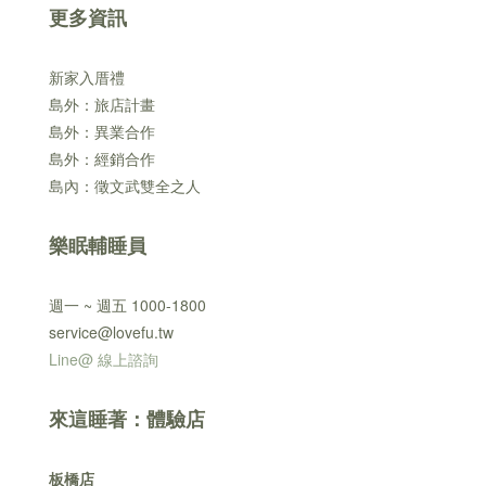
更多資訊
新家入厝禮
島外：旅店計畫
島外：異業合作
島外：經銷合作
島內：徵文武雙全之人
樂眠輔睡員
週一 ~ 週五 1000-1800
service@lovefu.tw
Line@ 線上諮詢
來這睡著：體驗店
板橋店