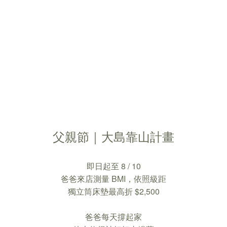
父親節｜大島靠山計畫
即日起至 8 / 10
爸爸來店測量 BMI，依照級距
獨立筒床墊最高折 $2,500
爸爸每天撐起家