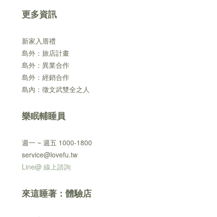
更多資訊
新家入厝禮
島外：旅店計畫
島外：異業合作
島外：經銷合作
島內：徵文武雙全之人
樂眠輔睡員
週一 ~ 週五 1000-1800
service@lovefu.tw
Line@ 線上諮詢
來這睡著：體驗店