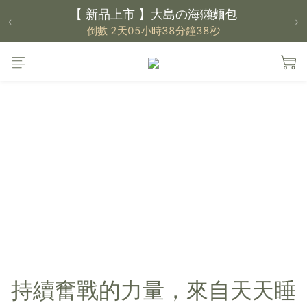
【 新品上市 】大島の海獺麵包
‹
›
倒數 2天05小時38分鐘38秒
【 大島樂眠方案 】指定品項優惠，買越多省越
多
【新家入厝禮】新家起點，送上祝福
【 涼感家族 】天氣越熱，優惠越多
父親節｜靠山計劃，最高折 $2,500
倒數 2天05小時38分鐘38秒
持續奮戰的力量，來自天天睡