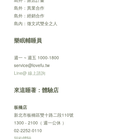
島外：旅店計畫
島外：異業合作
島外：經銷合作
島內：徵文武雙全之人
樂眠輔睡員
週一 ~ 週五 1000-1800
service@lovefu.tw
Line@ 線上諮詢
來這睡著：體驗店
板橋店
新北市板橋區雙十路二段110號
1300 - 2100（ 週一公休 ）
02-2252-0110
預約體驗