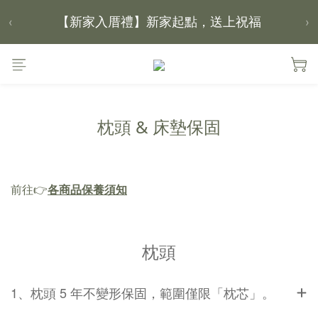
‹
›
【 涼感家族 】天氣越熱，優惠越多
父親節｜靠山計劃，最高折 $2,500
倒數 1天20小時03分鐘06秒
枕頭 & 床墊保固
前往👉
各商品保養須知
枕頭
1、枕頭 5 年不變形保固，範圍僅限「枕芯」。