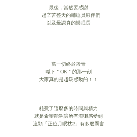
最後，當然要感謝
一起辛苦整天的輔睡員夥伴們
以及最認真的樂眠長
當一切終於殺青
喊下＂OK＂的那一刻
大家真的是超級感動的！！
耗費了這麼多的時間與精力
就是希望能夠讓所有海獺感受到
這顆「正位月眠枕2」有多麼厲害