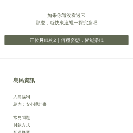
如果你還沒看過它
那麼，就快來這裡一探究竟吧
正位月眠枕2｜何種姿態，皆能樂眠
島民資訊
入島福利
島內：安心睡計畫
常見問題
付款方式
配送搬運