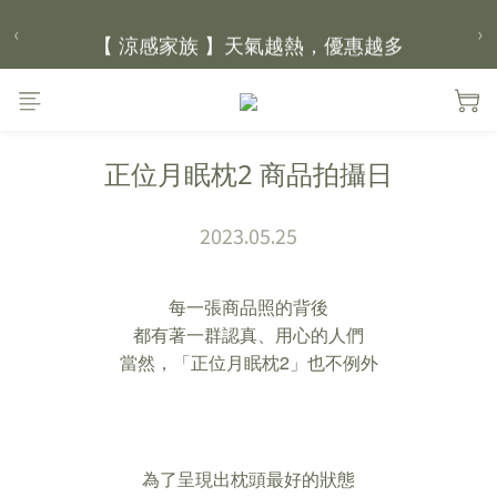
【 涼感家族 】天氣越熱，優惠越多
‹
›
父親節｜靠山計劃，最高折 $2,500
倒數 12小時36分鐘38秒
正位月眠枕2 商品拍攝日
2023.05.25
每一張商品照的背後
都有著一群認真、用心的人們
當然，「正位月眠枕2」也不例外
為了呈現出枕頭最好的狀態