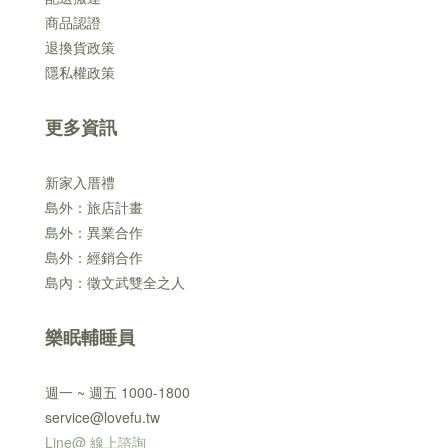
商品認證
退換貨政策
隱私權政策
更多資訊
新家入厝禮
島外：旅店計畫
島外：異業合作
島外：經銷合作
島內：徵文武雙全之人
樂眠輔睡員
週一 ~ 週五 1000-1800
service@lovefu.tw
Line@ 線上諮詢