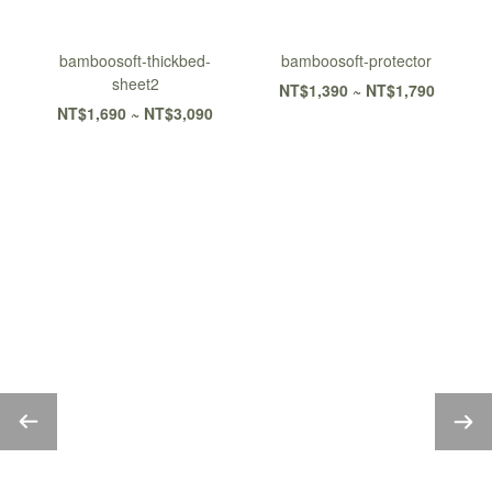
bamboosoft-thickbed-
bamboosoft-protector
sheet2
NT$1,390 ~ NT$1,790
NT$1,690 ~ NT$3,090
大島樂眠中 最真實的故事