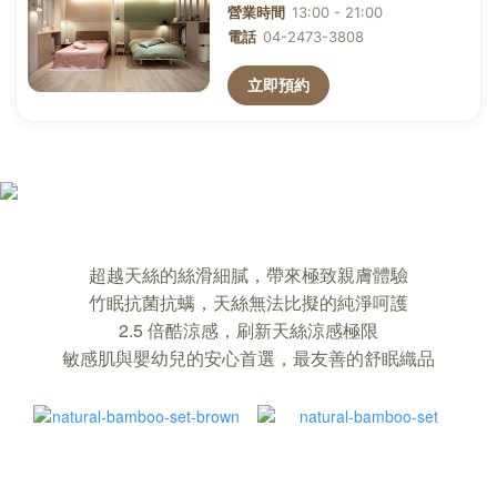
確保你裸睡，也能睡著的「竹眠親膚寢
超越天絲的絲滑細膩，帶來極致親膚體驗
飾」｜超越天絲的舒適
竹眠抗菌抗螨，天絲無法比擬的純淨呵護
2.5 倍酷涼感，刷新天絲涼感極限
敏感肌與嬰幼兒的安心首選，最友善的舒眠織品