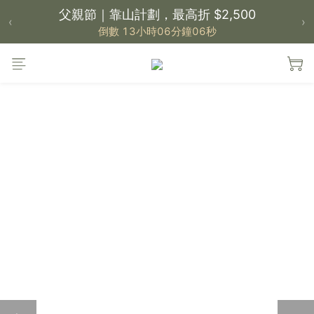
父親節｜靠山計劃，最高折 $2,500
‹
›
倒數 13小時06分鐘05秒
【 新品上市 】大島の海獺麵包
倒數 13小時06分鐘05秒
【 大島樂眠方案 】指定品項優惠，買越多省越
多
【新家入厝禮】新家起點，送上祝福
【 涼感家族 】天氣越熱，優惠越多
父親節｜靠山計劃，最高折 $2,500
倒數 13小時06分鐘05秒