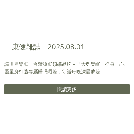
｜康健雜誌｜2025.08.01
讓世界樂眠！台灣睡眠領導品牌－「大島樂眠」從身、心、
靈量身打造專屬睡眠環境，守護每晚深層夢境
閱讀更多