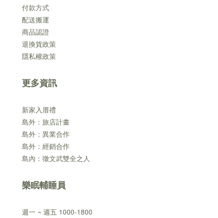
付款方式
配送搬運
商品認證
退換貨政策
隱私權政策
更多資訊
新家入厝禮
島外：旅店計畫
島外：異業合作
島外：經銷合作
島內：徵文武雙全之人
樂眠輔睡員
週一 ~ 週五 1000-1800