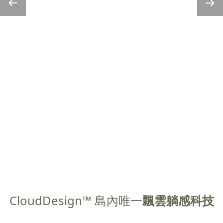
CloudDesign™ 島內唯一
飄雲躺感科技