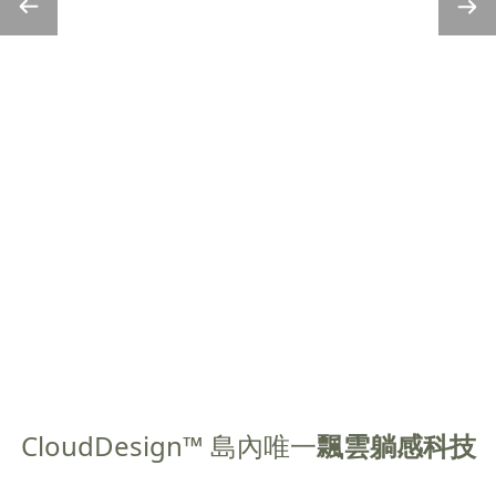
CloudDesign™ 島內唯一
飄雲躺感科技