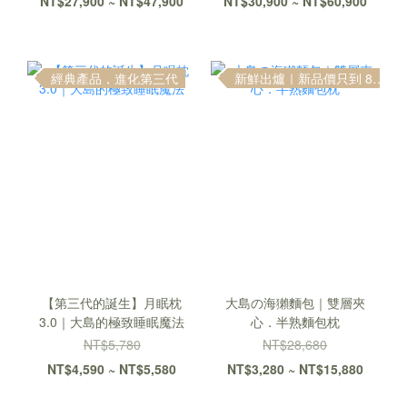
NT$27,900 ~ NT$47,900
NT$30,900 ~ NT$60,900
經典產品，進化第三代
新鮮出爐｜新品價只到 8 / 10
【第三代的誕生】月眠枕
大島の海獺麵包｜雙層夾
3.0｜大島的極致睡眠魔法
心．半熟麵包枕
NT$5,780
NT$28,680
NT$4,590 ~ NT$5,580
NT$3,280 ~ NT$15,880