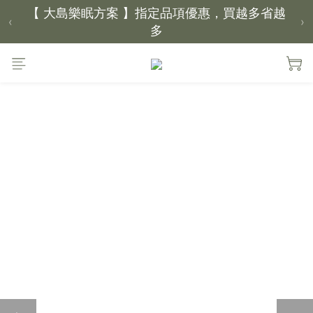
多
‹
›
【新家入厝禮】新家起點，送上祝福
【 涼感家族 】天氣越熱，優惠越多
父親節｜靠山計劃，最高折 $2,500
倒數 2天05小時14分鐘22秒