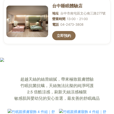
確保你裸睡，也能睡著的「竹眠親膚寢
超越天絲的絲滑細膩，帶來極致親膚體驗
飾」｜超越天絲的舒適
竹眠抗菌抗螨，天絲無法比擬的純淨呵護
2.5 倍酷涼感，刷新天絲涼感極限
敏感肌與嬰幼兒的安心首選，最友善的舒眠織品