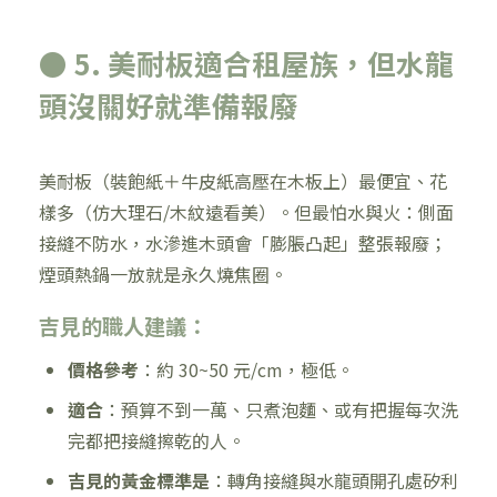
● 5. 美耐板適合租屋族，但水龍
頭沒關好就準備報廢
美耐板（裝飽紙＋牛皮紙高壓在木板上）最便宜、花
樣多（仿大理石/木紋遠看美）。但最怕水與火：側面
接縫不防水，水滲進木頭會「膨脹凸起」整張報廢；
煙頭熱鍋一放就是永久燒焦圈。
吉見的職人建議：
價格參考
：約 30~50 元/cm，極低。
適合
：預算不到一萬、只煮泡麵、或有把握每次洗
完都把接縫擦乾的人。
吉見的黃金標準是
：轉角接縫與水龍頭開孔處矽利