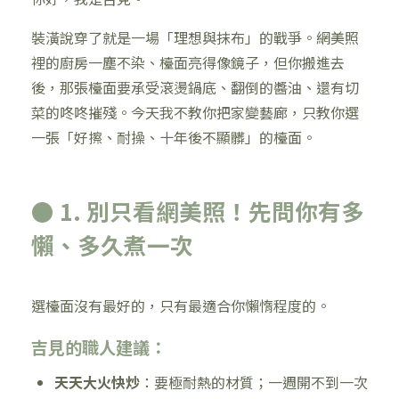
裝潢說穿了就是一場「理想與抹布」的戰爭。網美照
裡的廚房一塵不染、檯面亮得像鏡子，但你搬進去
後，那張檯面要承受滾燙鍋底、翻倒的醬油、還有切
菜的咚咚摧殘。今天我不教你把家變藝廊，只教你選
一張「好擦、耐操、十年後不顯髒」的檯面。
● 1. 別只看網美照！先問你有多
懶、多久煮一次
選檯面沒有最好的，只有最適合你懶惰程度的。
吉見的職人建議：
天天大火快炒
：要極耐熱的材質；一週開不到一次