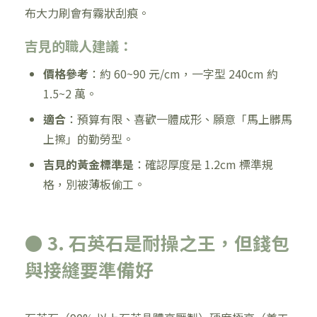
布大力刷會有霧狀刮痕。
吉見的職人建議：
價格參考
：約 60~90 元/cm，一字型 240cm 約
1.5~2 萬。
適合
：預算有限、喜歡一體成形、願意「馬上髒馬
上擦」的勤勞型。
吉見的黃金標準是
：確認厚度是 1.2cm 標準規
格，別被薄板偷工。
● 3. 石英石是耐操之王，但錢包
與接縫要準備好