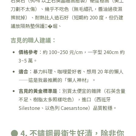
石英石（90% 以上石英晶體高壓製）硬度極高（美工
刀劃不太傷）、幾乎不吃色（無毛細孔，醬油過夜濕
擦就掉）、耐熱比人造石好（短期約 200 度，但仍建
議放隔熱墊保護�堀、
吉見的職人建議：
價格參考
：約 100~250 元/cm，一字型 240cm 約
3~5 萬。
適合
：暴力料理、咖哩愛好者、想用 20 年的懶人
——這是我最推薦的「懶人神材」。
吉見的黃金標準是
：別買太便宜的雜牌（石英含量
不足、樹脂太多照樣吃色），進口（西班牙
Silestone、以色列 Caesarstone）品質較穩。
● 4. 不鏽鋼最衛生好清，除非你