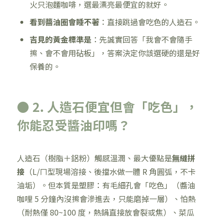
火只泡麵咖啡，選最漂亮最便宜的就好。
看到醬油圈會睡不著
：直接跳過會吃色的人造石。
吉見的黃金標準是
：先誠實回答「我會不會隨手
擦、會不會用砧板」，答案決定你該選硬的還是好
保養的。
● 2. 人造石便宜但會「吃色」，
你能忍受醬油印嗎？
人造石（樹脂＋鋁粉）觸感溫潤、最大優點是
無縫拼
接
（L/ㄇ型現場溶接、後擋水做一體 R 角圓弧，不卡
油垢）。但本質是塑膠：有毛細孔會「吃色」（醬油
咖哩 5 分鐘內沒擦會滲進去，只能磨掉一層）、怕熱
（耐熱僅 80~100 度，熱鍋直接放會裂或焦）、菜瓜