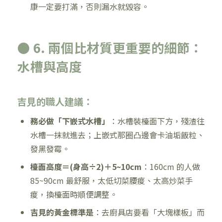
康一定要打滿，否則漏水就毀容。
● 6. 兩個比材質更重要的細節：
水槽與高度
吉見的職人建議：
務必做「下嵌式水槽」
：水槽裝檯面下方，殘渣往
水槽一抹就進去；上嵌式那圈凸邊會卡油垢飯粒、
發黑發霉。
檯面高度＝(身高÷2)＋5~10cm
：160cm 的人做
85~90cm 最舒服，太低切菜腰痠、太高炒菜手
痠，換檯面時順便調整。
吉見的黃金標準是
：去廚具店要看「大塊樣板」而