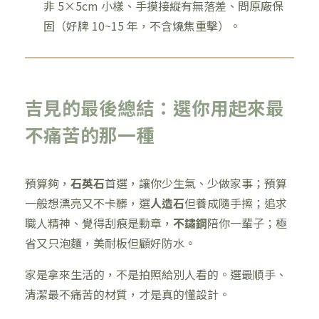
非 5×5cm 小樣、手摸接縱有無落差、問原廠保
固（好牌 10~15 年，不含燒焦重擊）。
吉見的最後總結：選你用起來最
不痛苦的那一種
預算夠，
石英石
首選，讓你少生氣、少做家事；預算
一般想漂亮又不卡髒，選
人造石
但養成隨手擦；追求
職人精神、覺得刮痕是勳章，
不鏽鋼
陪你一輩子；極
省又只泡麵，美耐板但顧好防水。
家是拿來生活的，不是拍照給別人看的。選最順手、
清潔最不痛苦的材質，才是真的懂設計。