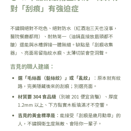
對「刮痕」有強迫症
不鏽鋼絕對不吃色、絕對防水（紅酒泡三天也沒事，
醫院餐廳都用）、耐熱第一（油鍋直接放眉頭都不
皺）還能與水槽銲接一體無縫。缺點是「刮痕收集
器」、亮面易留指紋水痕、太薄切菜會空洞聲。
吉見的職人建議：
選「毛絲面（髮絲紋）」或「亂紋」
：原本就有紋
路，完美隱藏後來的刮痕；別選亮面。
材質要 304 食品級
（別被 201 便宜貨騙）、厚度
1.2mm 以上、下方黏實木板填滿才不空響。
吉見的黃金標準是
：能接受「刮痕是歲月勳章」的
人，不鏽鋼衛生度無敵、會陪你一輩子。