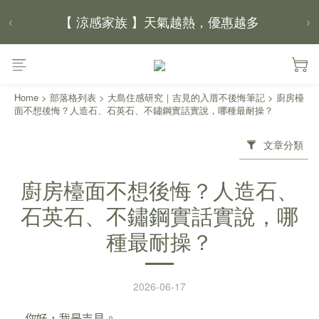
【 涼感家族 】天氣越熱，優惠越多
‹
›
父親節｜靠山計劃，最高折 $2,500
倒數 08小時21分鐘22秒
Home
>
部落格列表
>
大島住感研究｜吉見的入厝不後悔筆記
>
廚房檯
面不想後悔？人造石、石英石、不鏽鋼實話實說，哪種最耐操？
文章分類
廚房檯面不想後悔？人造石、
石英石、不鏽鋼實話實說，哪
種最耐操？
2026-06-17
你好，我是吉見。