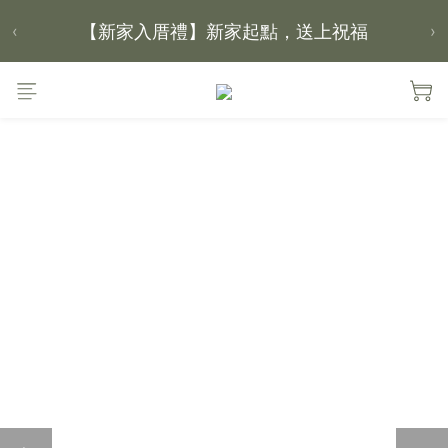
【新家入厝禮】新家起點，送上祝福
‹
›
【 涼感家族 】天氣越熱，優惠越多
【 好評加碼 】大島の海獺麵包