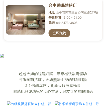
確保你裸睡，也能睡著的「竹眠親膚寢
超越天絲的絲滑細膩，帶來極致親膚體驗
飾」｜超越天絲的舒適
竹眠抗菌抗螨，天絲無法比擬的純淨呵護
2.5 倍酷涼感，刷新天絲涼感極限
敏感肌與嬰幼兒的安心首選，最友善的舒眠織品