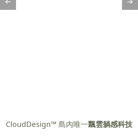
CloudDesign™ 島內唯一
飄雲躺感科技