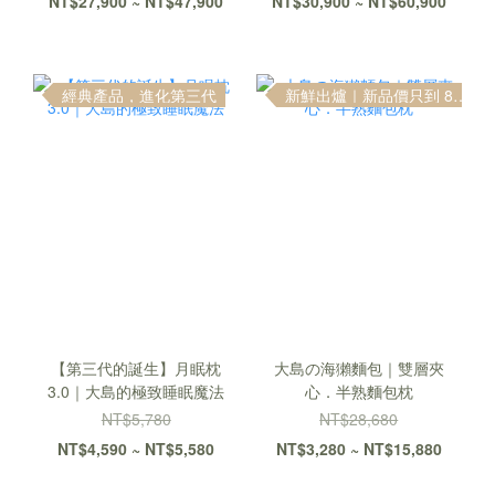
NT$27,900 ~ NT$47,900
NT$30,900 ~ NT$60,900
經典產品，進化第三代
新鮮出爐｜新品價只到 8 / 10
【第三代的誕生】月眠枕
大島の海獺麵包｜雙層夾
3.0｜大島的極致睡眠魔法
心．半熟麵包枕
NT$5,780
NT$28,680
NT$4,590 ~ NT$5,580
NT$3,280 ~ NT$15,880