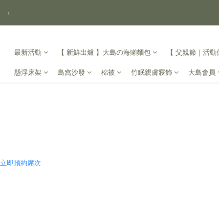
‹
最新活動
【 新鮮出爐 】大島の海獺麵包
【 父親節｜活動倒
懸浮床架
島窩沙發
棉被
竹眠親膚寢飾
大島會員
立即預約席次