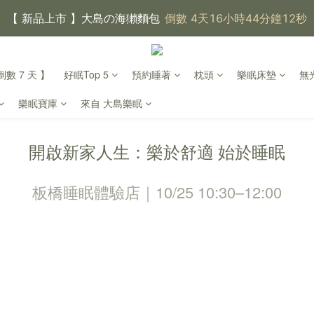
【 新品上市 】大島の海獺麵包
倒數 4天16小時44分鐘11秒
【 大島樂眠方案 】指定品項優惠，買越多省越多
數 7 天 】
好眠Top 5
預約睡著
枕頭
樂眠床墊
無
【新家入厝禮】新家起點，送上祝福
樂眠寶庫
來自 大島樂眠
【 涼感家族 】天氣越熱，優惠越多
開啟新家人生：樂於舒適 始於睡眠
父親節｜靠山計劃，最高折 $2,500
倒數 4天16小時44分鐘11
板橋睡眠體驗店｜10/25 10:30–12:00