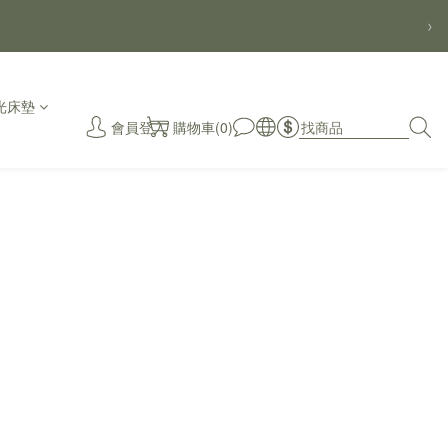
›
光床墊
會員登入
購物車(0)
秒