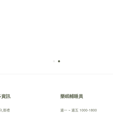
多資訊
樂眠輔睡員
入厝禮
週一 ~ 週五 1000-1800