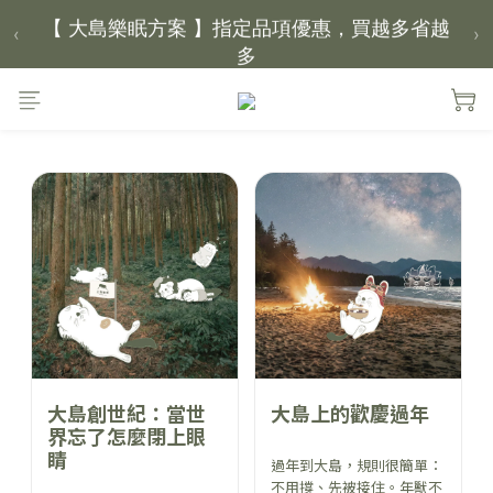
【 大島樂眠方案 】指定品項優惠，買越多省越
‹
›
多
【新家入厝禮】新家起點，送上祝福
【 涼感家族 】天氣越熱，優惠越多
父親節｜靠山計劃，最高折 $2,500
倒數 3天03小時58分鐘29秒
大島創世紀：當世
大島上的歡慶過年
界忘了怎麼閉上眼
睛
過年到大島，規則很簡單：
不用撐、先被接住。年獸不