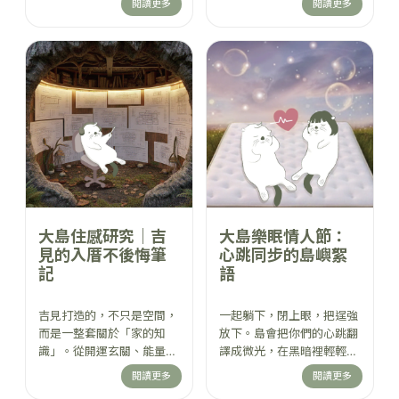
閱讀更多
閱讀更多
氣、排熱、降溫，讓身體終
浮在雲上，壓力有了去處，
於不用對抗夏天。 躺下的
神經自然慢下來。當你躺上
那一刻，你會懂： 不是追
去，腦袋會比你更早知道該
求更強，而是找到一個在盛
關機。醒來時人生未必變簡
夏也能安心入睡的出口。
單，但你，會變輕一點。
大島住感研究｜吉
大島樂眠情人節：
見的入厝不後悔筆
心跳同步的島嶼絮
記
語
吉見打造的，不只是空間，
一起躺下，閉上眼，把逞強
而是一整套關於「家的知
放下。島會把你們的心跳翻
識」。從開運玄關、能量動
譯成微光，在黑暗裡輕輕流
線，到療癒廚房與無光臥
動。不是宣示，是那句不用
閱讀更多
閱讀更多
室，每個設計背後，都藏著
說出口的「我在」。香氣慢