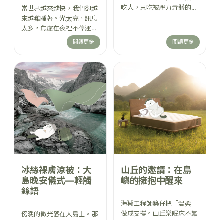
吃人，只吃被壓力弄髒的
當世界越來越快，我們卻越
夢；而初一時島嶼會啟動
來越難睡著。光太亮、訊息
「重力異常」，讓你連起床
太多，焦慮在夜裡不停運
都變得不合理——像被厚棉
轉。於是，一座不催你奔跑
閱讀更多
閱讀更多
被溫柔按住。在暖湯、雲眠
的島悄悄出現。 當你願意
被與安靜裡，海獺們把「熱
躺下、被溫柔接住的那一刻
鬧」翻譯成白噪音，把「走
——
春」改成慢慢滾動。這是一
場用暫停，換回夢的過年。
冰絲裸膚涼被：大
山丘的邀請：在島
島晚安儀式—輕觸
嶼的擁抱中醒來
絲語
海獺工程師築仔把「溫柔」
做成支撐。山丘樂眠床不靠
傍晚的微光落在大島上。那