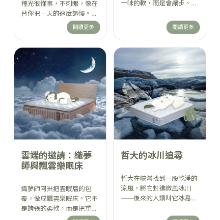
一味的軟，而是會讓步、會
種光很懂事，不刺眼，像在
分配重量，特別把腰的空隙
替你把一天的速度調慢。世
填回剛剛好的弧度——不是
界還在高速運轉，人們還在
閱讀更多
閱讀更多
把你頂起來，是把你扶回原
被數字追著跑。但大島還是
本的形狀。躺下那刻，你會
靜靜漂在海面上，它只做一
懂：重力還在，但你不用
件事：等你回來。
扛。醒來的你，也會比較像
你自己。
雲端的邀請：織夢
哲大的冰川追尋
師與飄雲樂眠床
哲大在峽灣找到一股乾淨的
涼風，將它封進微風冰川
織夢師阿米把雲眠層的包
——後來的人類叫它冰島樂
覆，做成飄雲樂眠床。它不
眠床。那不是冰冷，而是把
是誇張的柔軟，而是把重量
悶與躁慢慢帶走的涼；透
拆開、分散、托住——像漂