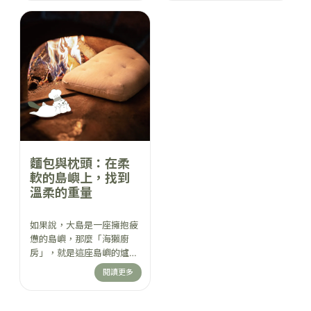
對光線、材質、睡眠與身心
下來，湯慢慢燉，床把壓力
節奏的研究。這不只是故
拆開。當身體被接住，愛也
事，而是一系列教你如何把
就不用證明。在這座島上，
家變成能量場的知識文章
浪漫不是熱鬧。是你終於可
—— 讓你住得更穩，也睡
以安心入睡，而身邊有人聽
得更好。
得懂你的心跳。
麵包與枕頭：在柔
軟的島嶼上，找到
溫柔的重量
如果說，大島是一座擁抱疲
憊的島嶼，那麼「海獺廚
房」，就是這座島嶼的爐
火，所有的溫柔，都從這裡
閱讀更多
慢慢煨出來。而威哥，就是
守著這爐火的人。