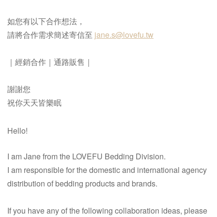
如您有以下合作想法，
請將合作需求簡述寄信至
jane.s@lovefu.tw
｜經銷合作｜通路販售｜
謝謝您
祝你天天皆樂眠
Hello!
I am Jane from the LOVEFU Bedding Division.
I am responsible for the domestic and international agency
distribution of bedding products and brands.
If you have any of the following collaboration ideas, please