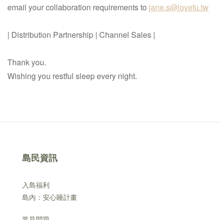
email your collaboration requirements to
jane.s@lovefu.tw
| Distribution Partnership | Channel Sales |
Thank you.
Wishing you restful sleep every night.
島民資訊
入島福利
島內：安心睡計畫
常見問題