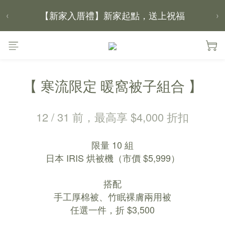
【新家入厝禮】新家起點，送上祝福
‹
›
【 涼感家族 】天氣越熱，優惠越多
父親節｜靠山計劃，最高折 $2,500
倒數 1天12小時06分鐘25秒
【 寒流限定 暖窩被子組合 】
12 / 31 前，最高享 $4,000 折扣
限量 10 組
日本 IRIS 烘被機（市價 $5,999）
搭配
手工厚棉被、竹眠裸膚兩用被
任選一件，折 $3,500