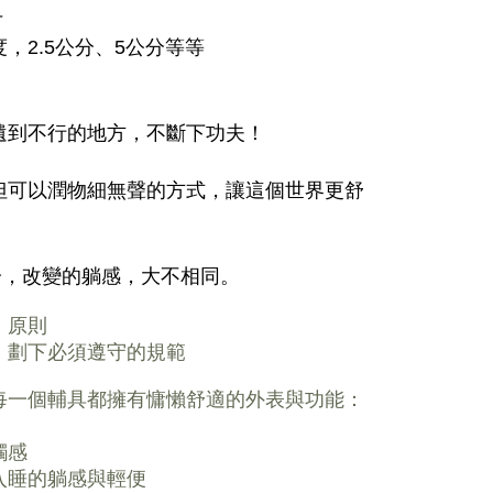
斤
，2.5公分、5公分等等
遺到不行的地方，不斷下功夫！
但可以潤物細無聲的方式，讓這個世界更舒
分，改變的躺感，大不相同。
」原則
，劃下必須遵守的規範
每一個輔具都擁有慵懶舒適的外表與功能：
觸感
入睡的躺感與輕便