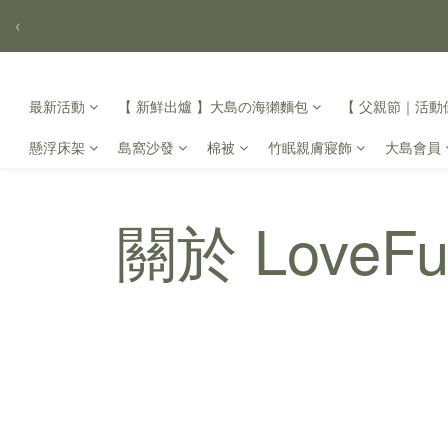
‹
最新活動
【 新鮮出爐 】大島の海獺麵包
【 父親節｜活動倒
懸浮床架
島窩沙發
棉被
竹眠親膚寢飾
大島會員
關於 LoveF