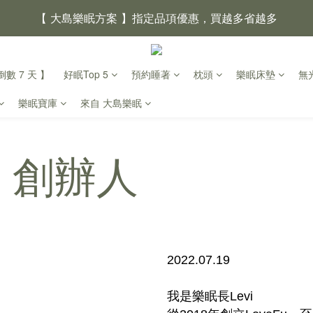
【 大島樂眠方案 】指定品項優惠，買越多省越多
【新家入厝禮】新家起點，送上祝福
數 7 天 】
好眠Top 5
預約睡著
枕頭
樂眠床墊
無
【 涼感家族 】天氣越熱，優惠越多
樂眠寶庫
來自 大島樂眠
父親節｜靠山計劃，最高折 $2,500
倒數 4天12小時06分鐘06
u 創辦人
prev
next
2022.07.19
我是樂眠長Levi