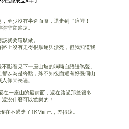
，至今已經成立4年了
意，至少沒有半途而廢，還走到了這裡！
離得非常遙遠。
應該就要這麼做。
許路上沒有走得很順遂與漂亮，但我知道我
是不斷看見下一座山坡的喃喃自語謾罵聲。
丘都以為是終點，殊不知後面還有好幾個山
讓人仰天長嘯。
只是還在一座山的最前面，還在路過那些很多
，還沒什麼可以歡樂的！
，現在不過走了1KM而已，差得遠。