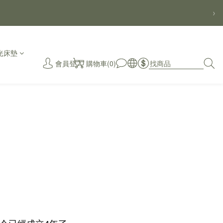
›
光床墊
會員登入
購物車(0)
秒