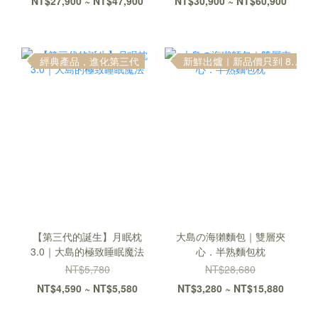
NT$27,900 ~ NT$47,900
NT$30,900 ~ NT$60,900
經典產品，進化第三代
新鮮出爐｜新品價只到 8 / 10
【第三代的誕生】月眠枕
大島の海獺麵包｜雙層夾
3.0｜大島的極致睡眠魔法
心．半熟麵包枕
NT$5,780
NT$28,680
NT$4,590 ~ NT$5,580
NT$3,280 ~ NT$15,880