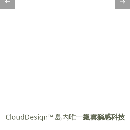
CloudDesign™ 島內唯一
飄雲躺感科技