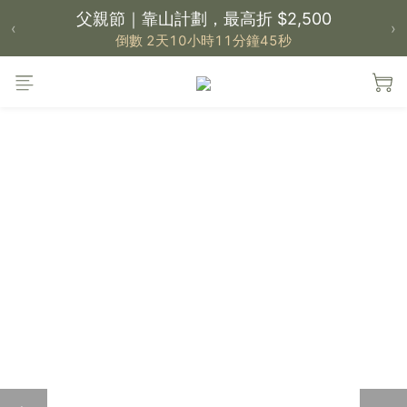
父親節｜靠山計劃，最高折 $2,500
‹
›
倒數 2天10小時11分鐘44秒
【 新品上市 】大島の海獺麵包
倒數 2天10小時11分鐘44秒
【 大島樂眠方案 】指定品項優惠，買越多省越
多
【新家入厝禮】新家起點，送上祝福
【 涼感家族 】天氣越熱，優惠越多
父親節｜靠山計劃，最高折 $2,500
倒數 2天10小時11分鐘44秒