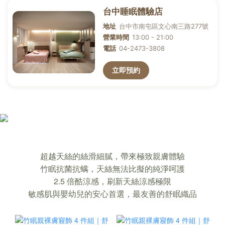
確保你裸睡，也能睡著的「竹眠親膚寢
超越天絲的絲滑細膩，帶來極致親膚體驗
飾」｜超越天絲的舒適
竹眠抗菌抗螨，天絲無法比擬的純淨呵護
2.5 倍酷涼感，刷新天絲涼感極限
敏感肌與嬰幼兒的安心首選，最友善的舒眠織品